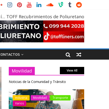
í… TOFF Recubrimientos de Poliuretano
CONTACTOS
Movilidad
View All
Noticias de la Comunidad y Tránsito
otos
Industria
Movilidad
Transporte
Industria
Varios
Varios