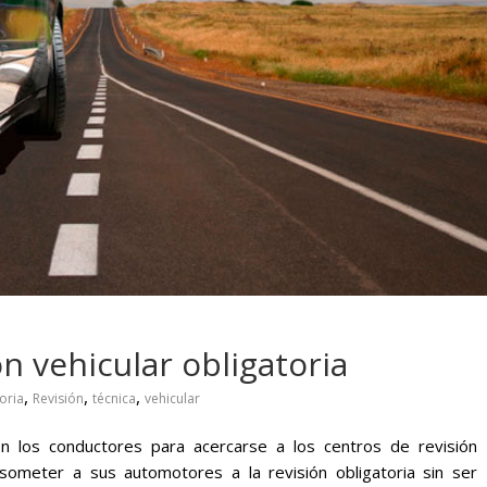
 pasar con tu
Campaña busca cambiar
 permanece
destino de los motociclis
 sin usar?
en la región
ón vehicular obligatoria
,
,
,
oria
Revisión
técnica
vehicular
en los conductores para acercarse a los centros de revisión
 someter a sus automotores a la revisión obligatoria sin ser