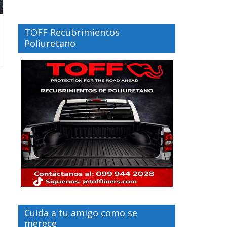
TOFF Recubrimientos
Poliuretano
Cuida a tu amigo como se
merece