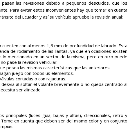
 pasen las revisiones debido a pequeños descuidos, que los
mente. Para evitar estos inconvenientes hay que tomar en cuenta
ánsito del Ecuador y así su vehículo apruebe la revisión anual:
n
lo cuenten con al menos 1,6 mm de profundidad de labrado. Esta
anda de rodamiento de las llantas, ya que en ocasiones existen
n lo mencionado en un sector de la misma, pero en otro puede
o pase la revisión vehicular.
ue posea las mismas características que las anteriores.
 hagan juego con todos us elementos.
lvulas cortadas o con rajaduras.
 desvía al soltar el volante brevemente o no queda centrado al
ecesita ser alineado.
s principales (luces guía, bajas y altas), direccionales, retro y
. Tome en cuenta que deben ser del mismo color y en conjunto
impias.