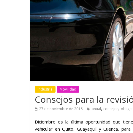
GM reafirma su
¿Qué puede
compromiso con movilidad
vehículo si
más segura y conectada
varios días
Industria
Movilidad
Consejos para la revisi
,
,
27 de noviembre de 2016
anual
consejos
obligat
Diciembre es la última oportunidad que tien
vehicular en Quito, Guayaquil y Cuenca, para