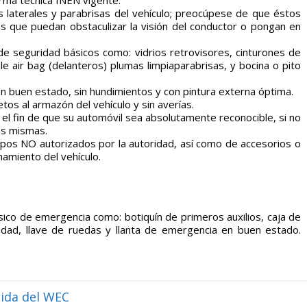
orma técnica INEN vigente.
as laterales y parabrisas del vehículo; preocúpese de que éstos
as que puedan obstaculizar la visión del conductor o pongan en
 seguridad básicos como: vidrios retrovisores, cinturones de
e air bag (delanteros) plumas limpiaparabrisas, y bocina o pito
en buen estado, sin hundimientos y con pintura externa óptima.
os al armazón del vehículo y sin averías.
el fin de que su automóvil sea absolutamente reconocible, si no
as mismas.
ipos NO autorizados por la autoridad, así como de accesorios o
amiento del vehículo.
ico de emergencia como: botiquín de primeros auxilios, caja de
idad, llave de ruedas y llanta de emergencia en buen estado.
dida del WEC