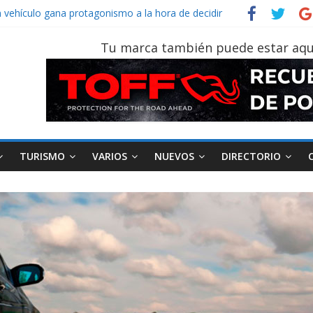
n vehículo gana protagonismo a la hora de decidir
ecuatoriano creció un 28% en julio de 2026
n tu vehículo si permanece varios días sin usar?
Tu marca también puede estar aqu
 2026, edición 47ª, recorre 7 provincias en 8 días
Sinotruk Bolden para cubrir las rutas de La Vuelta
TURISMO
VARIOS
NUEVOS
DIRECTORIO
AEADE
Industria
Motociclismo
M
smo
Varios
Movilidad