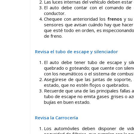
Las luces internas del vehículo deben esta
El auto debe contar con el comando de co
conductor.
Chequee con anterioridad los
frenos
y su 
sensores que avisan cuándo hay que hacer 
que esté todo en orden, es inspeccionando
de freno.
Revisa el tubo de escape y silenciad
or
El auto debe tener tubo de escape y sil
quebrado o goteando; que cuente con silen
con los neumáticos o el sistema de combust
Asegúrese de que las juntas de soporte, 
estado, que no estén flojos o quebrados.
Recuerde que una de las principales fallas al
tubo de escape no emita gases grises o azul
bujías en buen estado.
Revisa la Carrocer
ía
Los automóviles deben disponer de vidr