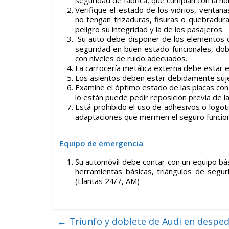
seguridad de fábrica, que cumplan con la n
Verifique el estado de los vidrios, ventan
no tengan trizaduras, fisuras o quebradur
peligro su integridad y la de los pasajeros.
Su auto debe disponer de los elementos de
seguridad en buen estado-funcionales, dobl
con niveles de ruido adecuados.
La carrocería metálica externa debe estar 
Los asientos deben estar debidamente sujet
Examine el óptimo estado de las placas con 
lo están puede pedir reposición previa de l
Está prohibido el uso de adhesivos o logot
adaptaciones que mermen el seguro funcion
Equipo de emergencia
Su automóvil debe contar con un equipo bás
herramientas básicas, triángulos de segur
(Llantas 24/7, AM)
←
Triunfo y doblete de Audi en despe