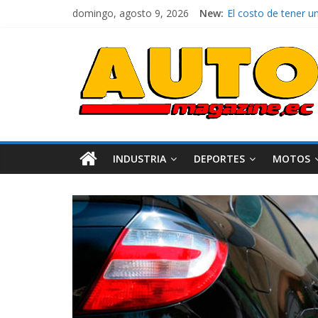
domingo, agosto 9, 2026
New:
El costo de tener u
Mercado automotor 
¿Qué puede pasar co
La Vuelta al Ecuador
La FEDAK recibe 12 
INDUSTRIA
DEPORTES
MOTOS
Industria
Movilidad
Varios
Movilidad
Turi