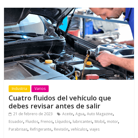
Industria
Varios
Cuatro fluidos del vehículo que
debes revisar antes de salir
,
,
,
21 de febrero de 2023
Aceite
Agua
Auto Magazine
,
,
,
,
,
,
,
Ecuador
Fluidos
Frenos
Líquidos
lubricantes
Mobil
motor
,
,
,
,
Parabrisas
Refrigerante
Revisión
vehículos
viajes