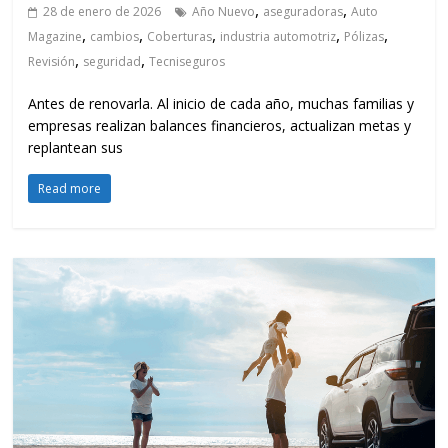
,
,
28 de enero de 2026
Año Nuevo
aseguradoras
Auto
,
,
,
,
,
Magazine
cambios
Coberturas
industria automotriz
Pólizas
,
,
Revisión
seguridad
Tecniseguros
Antes de renovarla. Al inicio de cada año, muchas familias y
empresas realizan balances financieros, actualizan metas y
replantean sus
Read more