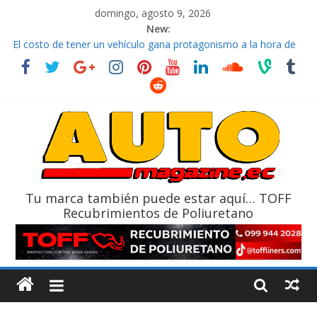
domingo, agosto 9, 2026
New:
La FEDAK recibe 12 Sinotruk Bolden para cubrir las rutas de La
Vuelta
El costo de tener un vehículo gana protagonismo a la hora de
decidir
Mercado automotor ecuatoriano creció un 28% en julio de
2026
¿Qué puede pasar con tu vehículo si permanece varios días sin
usar?
La Vuelta al Ecuador 2026, edición 47ª, recorre 7 provincias en 8
días
Tu marca también puede estar aquí… TOFF
Recubrimientos de Poliuretano