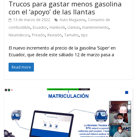
Trucos para gastar menos gasolina
con el ‘apoyo’ de las llantas
,
13 de marzo de 2022
Auto Magazine
Consumo de
,
,
,
,
,
combustible
Ecuador
Hankook
Llantas
mantenimiento
,
,
,
,
Neumáticos
Presión
Revisión
Tamaño
tips
El nuevo incremento al precio de la gasolina ‘Súper’ en
Ecuador, que desde este sábado 12 de marzo pasa a
Read more