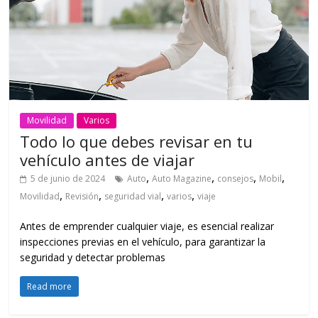
Movilidad
Varios
Todo lo que debes revisar en tu
vehículo antes de viajar
,
,
,
,
5 de junio de 2024
Auto
Auto Magazine
consejos
Mobil
,
,
,
,
Movilidad
Revisión
seguridad vial
varios
viaje
Antes de emprender cualquier viaje, es esencial realizar
inspecciones previas en el vehículo, para garantizar la
seguridad y detectar problemas
Read more