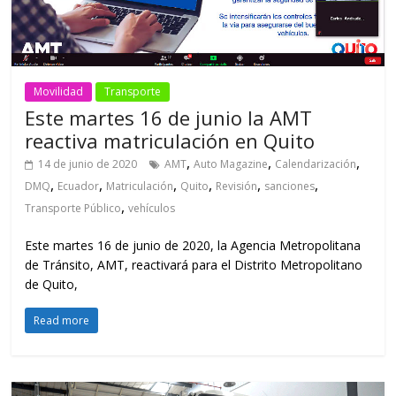
Movilidad
Transporte
Este martes 16 de junio la AMT
reactiva matriculación en Quito
,
,
,
14 de junio de 2020
AMT
Auto Magazine
Calendarización
,
,
,
,
,
,
DMQ
Ecuador
Matriculación
Quito
Revisión
sanciones
,
Transporte Público
vehículos
Este martes 16 de junio de 2020, la Agencia Metropolitana
de Tránsito, AMT, reactivará para el Distrito Metropolitano
de Quito,
Read more