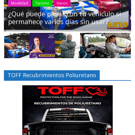
AEADE
Industria
Motociclismo
Motos
Movilidad
Campaña busca cambiar destino de
los motociclistas en la región
TOFF Recubrimientos Poliuretano