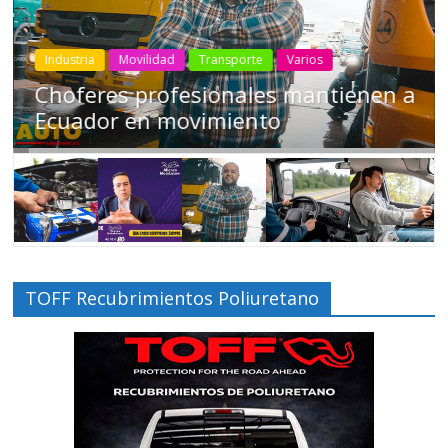
Industria
Movilidad
Transporte
Varios
Choferes profesionales mantienen a
Ecuador en movimiento
TOFF Recubrimientos Poliuretano