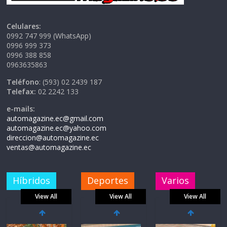
Celulares:
0992 747 999 (WhatsApp)
0996 999 373
0996 388 858
0963635863
Teléfono
: (593) 02 2439 187
Telefax:
02 2242 133
e-mails:
automagazine.ec@gmail.com
automagazine.ec@yahoo.com
direccion@automagazine.ec
ventas@automagazine.ec
Híbridos
Deportes
Varios
View All
View All
View All