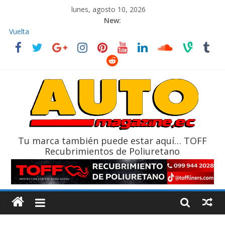
lunes, agosto 10, 2026
New:
La FEDAK recibe 12 Sinotruk Bolden para cubrir las rutas de La
Vuelta
El costo de tener un vehículo gana protagonismo a la hora de
decidir
Mercado automotor ecuatoriano creció un 28% en julio de
2026
¿Qué puede pasar con tu vehículo si permanece varios días sin
usar?
La Vuelta al Ecuador 2026, edición 47ª, recorre 7 provincias en 8
días
Tu marca también puede estar aquí… TOFF
Recubrimientos de Poliuretano