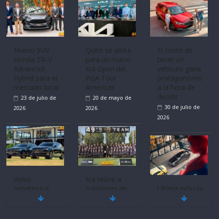
Nuevo SUV
Quito se alista
El costo de
Honda ZR-V
para un nuevo
tener un
Advanced
Kia Open del
vehículo gana
Hybrid para el
PGA Tour
protagonismo
mercado local
Americas
a la hora de
decidir
23 de julio de
20 de mayo de
30 de julio de
2026
2026
2026
Volvo
Kia reúne a
reingresa a
jugadores de
Ultima película
Ecuador de la
fútbol de todo
‘Spider‑Man:
mano de
el mundo en
Brand New
Inchcape y
‘Kia OMBC
Day’ pone en