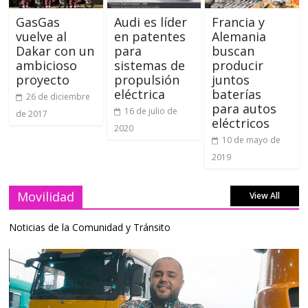
GasGas
Audi es líder
Francia y
vuelve al
en patentes
Alemania
Dakar con un
para
buscan
ambicioso
sistemas de
producir
proyecto
propulsión
juntos
eléctrica
baterías
26 de diciembre
para autos
16 de julio de
de 2017
eléctricos
2020
10 de mayo de
2019
Movilidad
View All
Noticias de la Comunidad y Tránsito