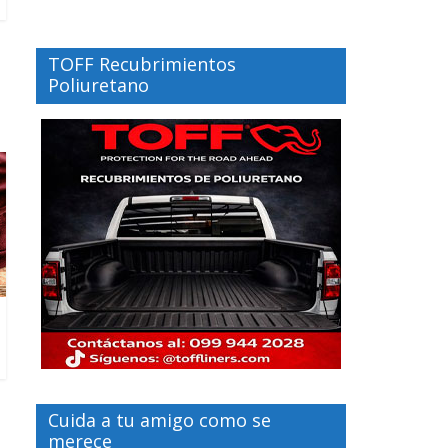
TOFF Recubrimientos
Poliuretano
Cuida a tu amigo como se
merece