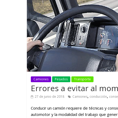
GM reafirma su
¿Qué puede
compromiso con movilidad
vehículo si
más segura y conectada
varios días
Camiones
Pesados
Transporte
Errores a evitar al mo
,
,
27 de junio de 2018
Camiones
conducción
conse
Conducir un camión requiere de técnicas y cons
automotor y la modalidad del trabajo que gener