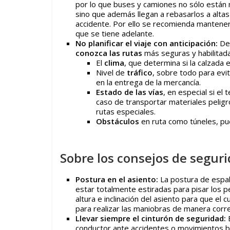
por lo que buses y camiones no sólo están
sino que además llegan a rebasarlos a altas
accidente. Por ello se recomienda mantener
que se tiene adelante.
No planificar el viaje con anticipación:
Deb
conozca las rutas
más seguras y habilitada
El
clima
, que determina si la calzada 
Nivel de
tráfico
, sobre todo para evi
en la entrega de la mercancía.
Estado de las vías
, en especial si el
caso de transportar materiales pelig
rutas especiales.
Obstáculos
en ruta como túneles, pue
Sobre los consejos de seguri
Postura en el asiento:
La postura de espa
estar totalmente estiradas para pisar los 
altura e inclinación del asiento para que el
para realizar las maniobras de manera corre
Llevar siempre el cinturón de seguridad:
conductor ante accidentes o movimientos b