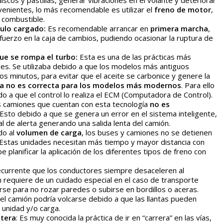
scos y pastillas, generar vibraciones en el volante y deteriorar
nvenientes, lo más recomendable es utilizar el
freno de motor
,
 combustible.
ulo cargado:
Es recomendable arrancar en
primera marcha
,
erzo en la caja de cambios, pudiendo ocasionar la ruptura de
ue se rompa el turbo:
Esta es una de las prácticas más
es. Se utilizaba debido a que los modelos más antiguos
s minutos, para evitar que el aceite se carbonice y genere la
ca no es correcta para los modelos más modernos
. Para ello
do a que el control lo realiza el ECM (Computadora de Control).
s camiones que cuentan con esta tecnología
no es
Esto debido a que se genera un error en el sistema inteligente,
l de alerta generando una salida lenta del camión.
do al
volumen de carga
, los buses y camiones no se detienen
no. Estas unidades necesitan más tiempo y mayor distancia con
e planificar la aplicación de los diferentes tipos de freno con
currente que los conductores siempre desaceleren al
 requiere de un cuidado especial en el caso de transporte
rse para no rozar paredes o subirse en bordillos o aceras.
el camión podría volcarse debido a que las llantas pueden
a unidad y/o carga.
etera
: Es muy conocida la práctica de ir en “carrera” en las vías,