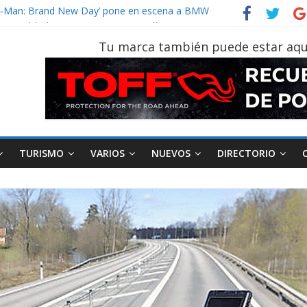
vehículo gana protagonismo a la hora de decidir
der‑Man: Brand New Day’ pone en escena a BMW
tu vehículo si permanece varios días sin usar?
Tu marca también puede estar aqu
026, edición 47ª, recorre 7 provincias en 8 días
notruk Bolden para cubrir las rutas de La Vuelta
TURISMO
VARIOS
NUEVOS
DIRECTORIO
AEADE
Industria
Motociclismo
M
smo
Varios
Movilidad