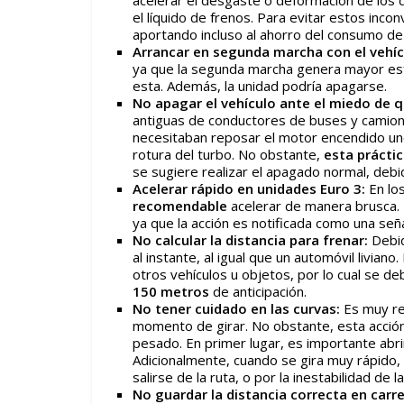
acelerar el desgaste o deformación de los di
el líquido de frenos. Para evitar estos inco
aportando incluso al ahorro del consumo de
Arrancar en segunda marcha con el vehíc
ya que la segunda marcha genera mayor esfu
esta. Además, la unidad podría apagarse.
No apagar el vehículo ante el miedo de q
antiguas de conductores de buses y camion
necesitaban reposar el motor encendido uno
rotura del turbo. No obstante,
esta prácti
se sugiere realizar el apagado normal, debi
Acelerar rápido en unidades Euro 3:
En lo
recomendable
acelerar de manera brusca. 
ya que la acción es notificada como una seña
No calcular la distancia para frenar:
Debi
al instante, al igual que un automóvil livia
otros vehículos u objetos, por lo cual se deb
150 metros
de anticipación.
No tener cuidado en las curvas:
Es muy re
momento de girar. No obstante, esta acción
pesado. En primer lugar, es importante abri
Adicionalmente, cuando se gira muy rápido, 
salirse de la ruta, o por la inestabilidad de l
No guardar la distancia correcta en carr