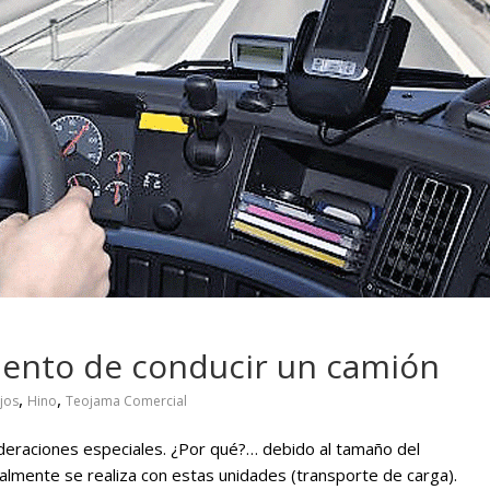
 pasar con tu
Campaña busca cambiar
 permanece
destino de los motociclis
 sin usar?
en la región
mento de conducir un camión
,
,
jos
Hino
Teojama Comercial
ideraciones especiales. ¿Por qué?… debido al tamaño del
almente se realiza con estas unidades (transporte de carga).