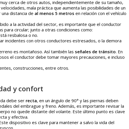
 muy cerca de otros autos, independientemente de su tamaño,
 velocidades, mala práctica que aumenta las posibilidades de un
 una distancia de
al menos 5 metros
en relación con el vehículo
ido a la actividad del sector, es importante que el conductor
s para circular; junto a otras condiciones como:
está resbalosa o no.
tar incidentes con otros conductores estresados, o la demora
 terreno es montañoso. Así también las
señales de tránsito
. En
rosos el conductor debe tomar mayores precauciones, e incluso
ntes, construcciones, entre otros.
dad y confort
lda debe ser
recta
, en un ángulo de 90° y las piernas deben
pedales del embrague y freno. Además, es importante revisar la
 cuerpo no quede distante del volante. Este último punto es clave
cta y efectiva.
Este dispositivo es clave para mantener a salvo la vida del
ruscos.