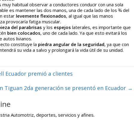
 muy habitual observar a conductores conducir con una sola
able es mantener las dos manos, una de cada lado de los ¾ del
en estar
levemente flexionados
, al igual que las manos
rza provocaría fatiga muscular.
pieza del parabrisas
y los
espejos
laterales, es importante que
stén
bien colocados
, uno de cada lado. Ya que esto evitará los
autos livianos.
pecto constituye la
piedra angular de la seguridad
, ya que con
endrá su vida a salvo y prolongará la vida útil de su unidad.
l Ecuador premió a clientes
n Tiguan 2da generación se presentó en Ecuador
→
ine
tria Automotriz, deportes, servicios y afines.