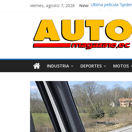
viernes, agosto 7, 2026
New:
El costo de tener un 
Ultima película ‘Spi
¿Qué puede pasar con 
La Vuelta al Ecuador 2
La FEDAK recibe 12 Si
INDUSTRIA
DEPORTES
MOTOS
Industria
Movilidad
Varios
Movilidad
Turi