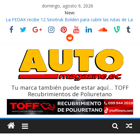
domingo, agosto 9, 2026
New:
La FEDAK recibe 12 Sinotruk Bolden para cubrir las rutas de La
Vuelta
El costo de tener un vehículo gana protagonismo a la hora de
decidir
Mercado automotor ecuatoriano creció un 28% en julio de
2026
¿Qué puede pasar con tu vehículo si permanece varios días sin
usar?
La Vuelta al Ecuador 2026, edición 47ª, recorre 7 provincias en 8
días
Tu marca también puede estar aquí… TOFF
Recubrimientos de Poliuretano