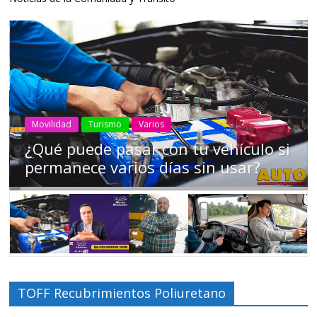
AEADE
Industria
Motociclismo
Motos
Movilidad
Campaña busca cambiar destino de
los motociclistas en la región
TOFF Recubrimientos Poliuretano