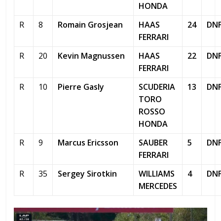
HONDA
R
8
Romain Grosjean
HAAS
24
DN
FERRARI
R
20
Kevin Magnussen
HAAS
22
DN
FERRARI
R
10
Pierre Gasly
SCUDERIA
13
DN
TORO
ROSSO
HONDA
R
9
Marcus Ericsson
SAUBER
5
DN
FERRARI
R
35
Sergey Sirotkin
WILLIAMS
4
DN
MERCEDES