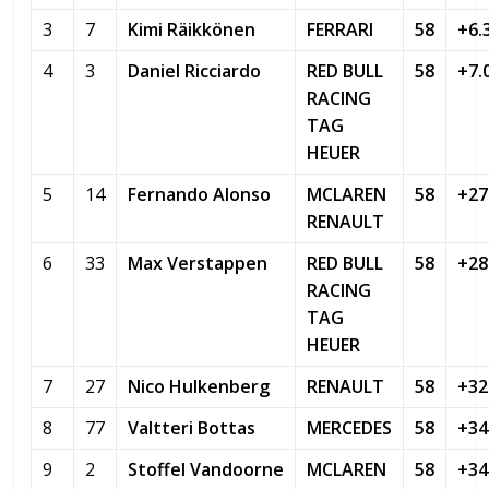
3
7
Kimi Räikkönen
FERRARI
58
+6.
4
3
Daniel Ricciardo
RED BULL
58
+7.
RACING
TAG
HEUER
5
14
Fernando Alonso
MCLAREN
58
+27
RENAULT
6
33
Max Verstappen
RED BULL
58
+28
RACING
TAG
HEUER
7
27
Nico Hulkenberg
RENAULT
58
+32
8
77
Valtteri Bottas
MERCEDES
58
+34
9
2
Stoffel Vandoorne
MCLAREN
58
+34