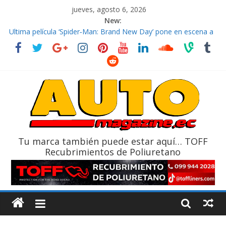
jueves, agosto 6, 2026
New:
El costo de tener un vehículo gana protagonismo a la hora de
decidir
Ultima película ‘Spider‑Man: Brand New Day’ pone en escena a
BMW
¿Qué puede pasar con tu vehículo si permanece varios días sin
usar?
La Vuelta al Ecuador 2026, edición 47ª, recorre 7 provincias en 8
días
La FEDAK recibe 12 Sinotruk Bolden para cubrir las rutas de La
Vuelta
Tu marca también puede estar aquí… TOFF
Recubrimientos de Poliuretano