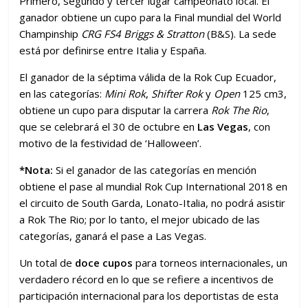
Primero, segundo y tercer lugar campeonato local. El
ganador obtiene un cupo para la Final mundial del World
Champinship
CRG FS4 Briggs & Stratton
(B&S). La sede
está por definirse entre Italia y España.
El ganador de la séptima válida de la Rok Cup Ecuador,
en las categorías:
Mini Rok
,
Shifter Rok
y
Open
125 cm3,
obtiene un cupo para disputar la carrera
Rok The Rio
,
que se celebrará el 30 de octubre en
Las Vegas
, con
motivo de la festividad de ‘Halloween’.
*Nota:
Si el ganador de las categorías en mención
obtiene el pase al mundial Rok Cup International 2018 en
el circuito de South Garda, Lonato-Italia, no podrá asistir
a Rok The Rio; por lo tanto, el mejor ubicado de las
categorías, ganará el pase a Las Vegas.
Un total de
doce cupos
para torneos internacionales, un
verdadero récord en lo que se refiere a incentivos de
participación internacional para los deportistas de esta