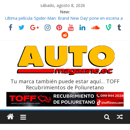
sábado, agosto 8, 2026
New:
El costo de tener un vehículo gana protagonismo a la hora de
decidir
Ultima película ‘Spider‑Man: Brand New Day’ pone en escena a
BMW
¿Qué puede pasar con tu vehículo si permanece varios días sin
usar?
La Vuelta al Ecuador 2026, edición 47ª, recorre 7 provincias en 8
días
La FEDAK recibe 12 Sinotruk Bolden para cubrir las rutas de La
Vuelta
Tu marca también puede estar aquí… TOFF
Recubrimientos de Poliuretano