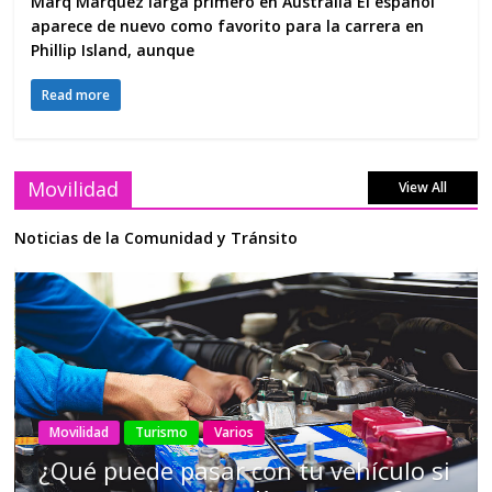
Marq Márquez larga primero en Australia El español
aparece de nuevo como favorito para la carrera en
Phillip Island, aunque
Read more
Movilidad
View All
Noticias de la Comunidad y Tránsito
AEADE
Industria
Motociclismo
Motos
Movilidad
Campaña busca cambiar destino de