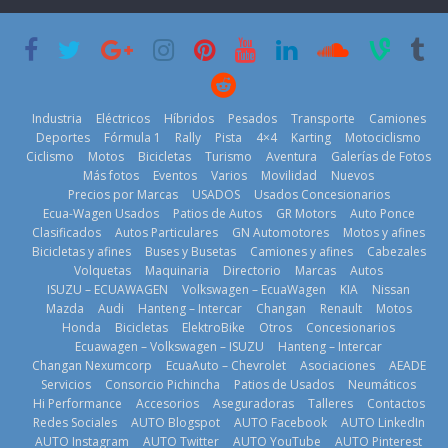
su mejor 1er
Cup’
escena a
semestre en la
BMW
6 de mayo de
historia
29 de julio de
2026
11 de julio de
2026
2026
Industria
Eléctricos
Híbridos
Pesados
Transporte
Camiones
Deportes
Fórmula 1
Rally
Pista
4×4
Karting
Motociclismo
Ciclismo
Motos
Bicicletas
Turismo
Aventura
Galerías de Fotos
Más fotos
Eventos
Varios
Movilidad
Nuevos
La Vuelta al
Precios por Marcas
USADOS
Usados Concesionarios
Ecuador 2026,
¿Qué puede
Ecua-Wagen Usados
Patios de Autos
GR Motors
Auto Ponce
BMW, Toyota,
edición 47ª,
pasar con tu
Clasificados
Autos Particulares
GN Automotores
Motos y afines
Bosch y
recorre 7
vehículo si
Bicicletas y afines
Buses y Busetas
Camiones y afines
Cabezales
Repsol
provincias en 8
permanece
Volquetas
Maquinaria
Directorio
Marcas
Autos
prueban flota
días
varios días sin
ISUZU – ECUAWAGEN
Volkswagen – EcuaWagen
KIA
Nissan
que usa
usar?
1 de agosto de
Mazda
Audi
Hanteng – Intercar
Changan
Renault
Motos
gasolina 100%
3 de agosto de
Honda
Bicicletas
ElektroBike
Otros
Concesionarios
2026
renovable
Ecuawagen – Volkswagen – ISUZU
Hanteng – Intercar
2026
25 de julio de
Changan Nexumcorp
EcuaAuto – Chevrolet
Asociaciones
AEADE
Servicios
Consorcio Pichincha
Patios de Usados
Neumáticos
2026
Hi Performance
Accesorios
Aseguradoras
Talleres
Contactos
Redes Sociales
AUTO Blogspot
AUTO Facebook
AUTO LinkedIn
AUTO Instagram
AUTO Twitter
AUTO YouTube
AUTO Pinterest