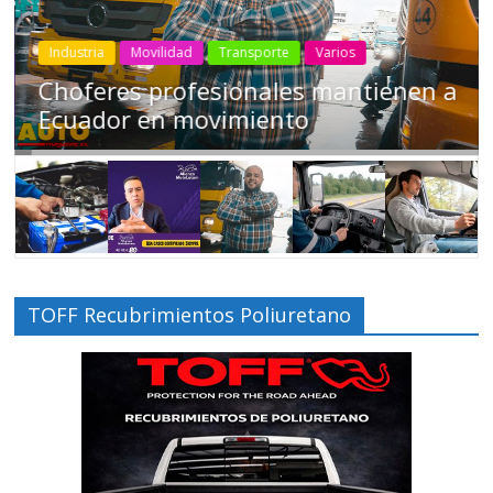
Industria
Movilidad
Transporte
Varios
Choferes profesionales mantienen a
Ecuador en movimiento
TOFF Recubrimientos Poliuretano