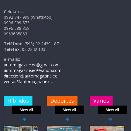
Celulares:
0992 747 999 (WhatsApp)
0996 999 373
0996 388 858
0963635863
Teléfono
: (593) 02 2439 187
Telefax:
02 2242 133
e-mails:
automagazine.ec@gmail.com
automagazine.ec@yahoo.com
direccion@automagazine.ec
ventas@automagazine.ec
Híbridos
Deportes
Varios
View All
View All
View All