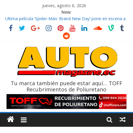
jueves, agosto 6, 2026
New:
El costo de tener un vehículo gana protagonismo a la hora de
decidir
Ultima película ‘Spider‑Man: Brand New Day’ pone en escena a
BMW
¿Qué puede pasar con tu vehículo si permanece varios días sin
usar?
La Vuelta al Ecuador 2026, edición 47ª, recorre 7 provincias en 8
días
La FEDAK recibe 12 Sinotruk Bolden para cubrir las rutas de La
Vuelta
Tu marca también puede estar aquí… TOFF
Recubrimientos de Poliuretano