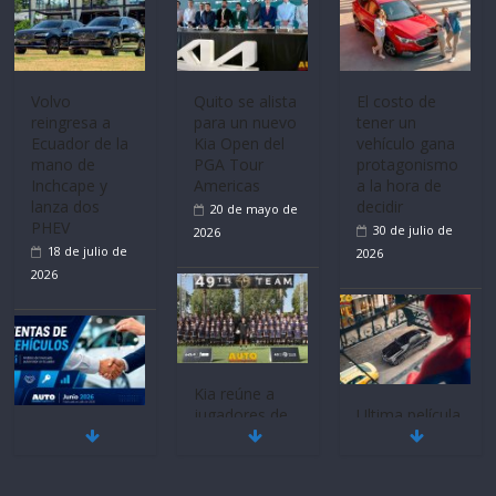
Volvo
Quito se alista
El costo de
reingresa a
para un nuevo
tener un
Ecuador de la
Kia Open del
vehículo gana
mano de
PGA Tour
protagonismo
Inchcape y
Americas
a la hora de
lanza dos
decidir
20 de mayo de
PHEV
30 de julio de
2026
18 de julio de
2026
2026
Kia reúne a
jugadores de
Ultima película
Mercado
fútbol de todo
‘Spider‑Man:
automotor
el mundo en
Brand New
nacional cierra
‘Kia OMBC
Day’ pone en