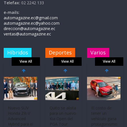
Telefax:
02 2242 133
e-mails:
automagazine.ec@gmail.com
automagazine.ec@yahoo.com
direccion@automagazine.ec
ventas@automagazine.ec
Híbridos
Deportes
Varios
View All
View All
View All
Nuevo SUV
Quito se alista
El costo de
Honda ZR-V
para un nuevo
tener un
Advanced
Kia Open del
vehículo gana
Hybrid para el
PGA Tour
protagonismo