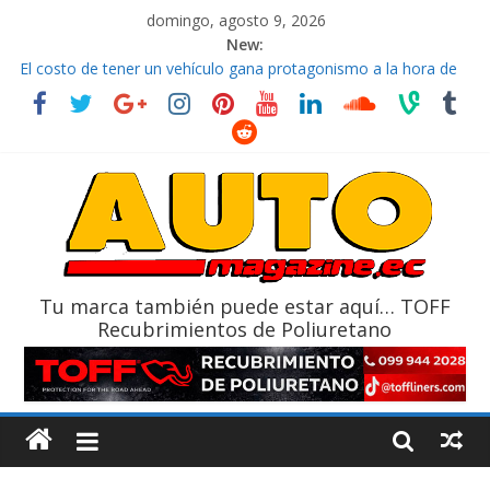
domingo, agosto 9, 2026
New:
La FEDAK recibe 12 Sinotruk Bolden para cubrir las rutas de La
Vuelta
El costo de tener un vehículo gana protagonismo a la hora de
decidir
Mercado automotor ecuatoriano creció un 28% en julio de
2026
¿Qué puede pasar con tu vehículo si permanece varios días sin
usar?
La Vuelta al Ecuador 2026, edición 47ª, recorre 7 provincias en 8
días
Tu marca también puede estar aquí… TOFF
Recubrimientos de Poliuretano