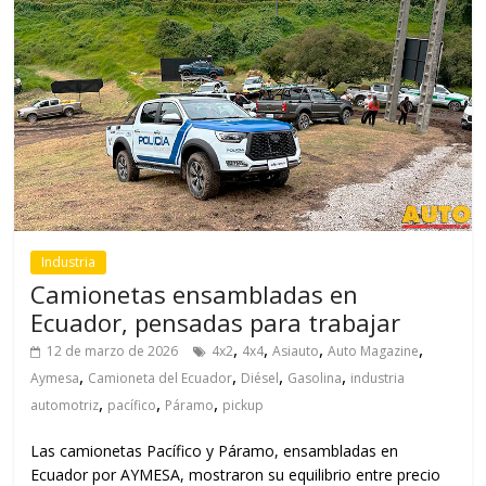
Industria
Camionetas ensambladas en
Ecuador, pensadas para trabajar
,
,
,
,
12 de marzo de 2026
4x2
4x4
Asiauto
Auto Magazine
,
,
,
,
Aymesa
Camioneta del Ecuador
Diésel
Gasolina
industria
,
,
,
automotriz
pacífico
Páramo
pickup
Las camionetas Pacífico y Páramo, ensambladas en
Ecuador por AYMESA, mostraron su equilibrio entre precio