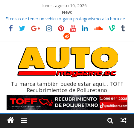
lunes, agosto 10, 2026
New:
La FEDAK recibe 12 Sinotruk Bolden para cubrir las rutas de La
Vuelta
El costo de tener un vehículo gana protagonismo a la hora de
decidir
Mercado automotor ecuatoriano creció un 28% en julio de
2026
¿Qué puede pasar con tu vehículo si permanece varios días sin
usar?
La Vuelta al Ecuador 2026, edición 47ª, recorre 7 provincias en 8
días
Tu marca también puede estar aquí… TOFF
Recubrimientos de Poliuretano