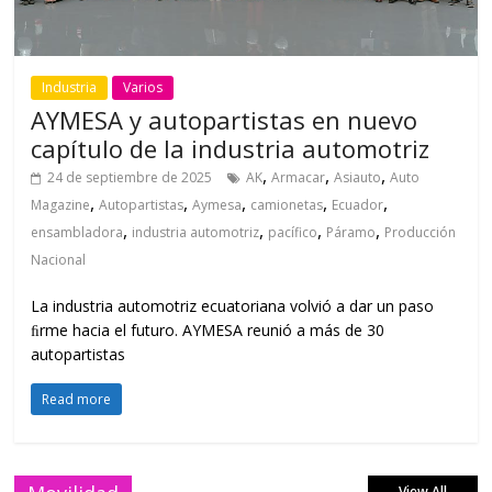
Industria
Varios
AYMESA y autopartistas en nuevo
capítulo de la industria automotriz
,
,
,
24 de septiembre de 2025
AK
Armacar
Asiauto
Auto
,
,
,
,
,
Magazine
Autopartistas
Aymesa
camionetas
Ecuador
,
,
,
,
ensambladora
industria automotriz
pacífico
Páramo
Producción
Nacional
La industria automotriz ecuatoriana volvió a dar un paso
ﬁrme hacia el futuro. AYMESA reunió a más de 30
autopartistas
Read more
View All