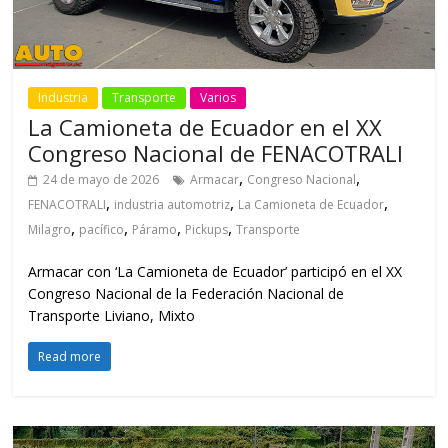
Industria
Transporte
Varios
La Camioneta de Ecuador en el XX
Congreso Nacional de FENACOTRALI
,
,
24 de mayo de 2026
Armacar
Congreso Nacional
,
,
,
FENACOTRALI
industria automotriz
La Camioneta de Ecuador
,
,
,
,
Milagro
pacífico
Páramo
Pickups
Transporte
Armacar con ‘La Camioneta de Ecuador’ participó en el XX
Congreso Nacional de la Federación Nacional de
Transporte Liviano, Mixto
Read more