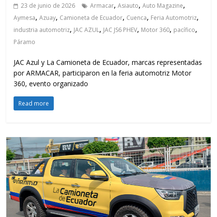
,
,
,
23 de junio de 2026
Armacar
Asiauto
Auto Magazine
,
,
,
,
,
Aymesa
Azuay
Camioneta de Ecuador
Cuenca
Feria Automotriz
,
,
,
,
,
industria automotriz
JAC AZUL
JAC JS6 PHEV
Motor 360
pacífico
Páramo
JAC Azul y La Camioneta de Ecuador, marcas representadas
por ARMACAR, participaron en la feria automotriz Motor
360, evento organizado
Read more