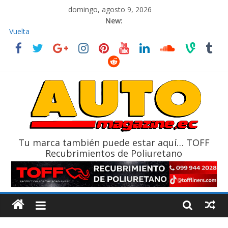
domingo, agosto 9, 2026
New:
La FEDAK recibe 12 Sinotruk Bolden para cubrir las rutas de La
Vuelta
El costo de tener un vehículo gana protagonismo a la hora de
decidir
Mercado automotor ecuatoriano creció un 28% en julio de
2026
¿Qué puede pasar con tu vehículo si permanece varios días sin
usar?
La Vuelta al Ecuador 2026, edición 47ª, recorre 7 provincias en 8
días
Tu marca también puede estar aquí… TOFF
Recubrimientos de Poliuretano