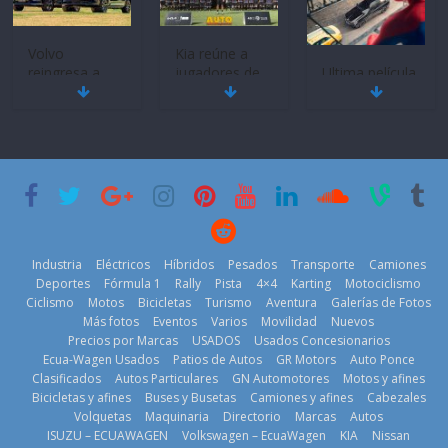
Volvo
Kia reúne a
reingresa a
jugadores de
Ultima película
Ecuador de la
fútbol de todo
‘Spider‑Man:
mano de
el mundo en
Brand New
Inchcape y
‘Kia OMBC
Day’ pone en
lanza dos
Cup’
escena a
PHEV
BMW
6 de mayo de
18 de julio de
29 de julio de
2026
2026
2026
Industria
Eléctricos
Híbridos
Pesados
Transporte
Camiones
Deportes
Fórmula 1
Rally
Pista
4×4
Karting
Motociclismo
Ciclismo
Motos
Bicicletas
Turismo
Aventura
Galerías de Fotos
Más fotos
Eventos
Varios
Movilidad
Nuevos
La Vuelta al
Precios por Marcas
USADOS
Usados Concesionarios
Mercado
Ecuador 2026,
¿Qué puede
Ecua-Wagen Usados
Patios de Autos
GR Motors
Auto Ponce
automotor
edición 47ª,
pasar con tu
Clasificados
Autos Particulares
GN Automotores
Motos y afines
ecuatoriano
recorre 7
vehículo si
Bicicletas y afines
Buses y Busetas
Camiones y afines
Cabezales
creció un 28%
provincias en 8
permanece
Volquetas
Maquinaria
Directorio
Marcas
Autos
en julio de
días
varios días sin
ISUZU – ECUAWAGEN
Volkswagen – EcuaWagen
KIA
Nissan