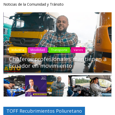
Noticias de la Comunidad y Tránsito
Industria
Movilidad
Transporte
Varios
Choferes profesionales mantienen a
Ecuador en movimiento
TOFF Recubrimientos Poliuretano