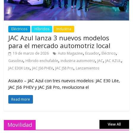
Eléctricos
Híbridos
Industria
JAC Azul lanza 3 nuevos modelos
para el mercado automotriz local
,
,
,
19 de marzo de 2026
Auto Magazine
Ecuador
Eléctrico
,
,
,
,
,
Gasolina
Híbrido enchufable
industria automotriz
JAC
JAC AZUL
,
,
,
JAC E30X Lite
JAC JS6 PHEV
JAC JS8 Pro
Lanzamientos
Asiauto – JAC Azul con tres nuevos modelos: JAC E30 Lite,
JAC JS6 PHEV y JAC JS8 Pro, revoluciona el
Read more
Movilidad
View All