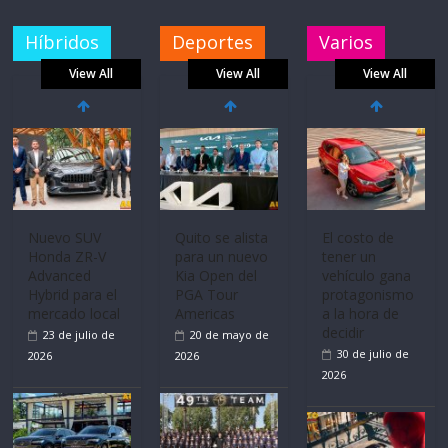
Híbridos
Deportes
Varios
View All
View All
View All
Nuevo SUV
Quito se alista
El costo de
Honda ZR-V
para un nuevo
tener un
Advanced
Kia Open del
vehículo gana
Hybrid para el
PGA Tour
protagonismo
mercado local
Americas
a la hora de
decidir
23 de julio de
20 de mayo de
30 de julio de
2026
2026
2026