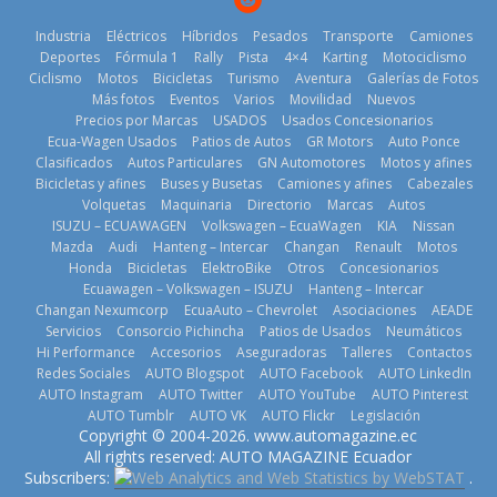
Industria
Eléctricos
Híbridos
Pesados
Transporte
Camiones
Deportes
Fórmula 1
Rally
Pista
4×4
Karting
Motociclismo
Ciclismo
Motos
Bicicletas
Turismo
Aventura
Galerías de Fotos
Más fotos
Eventos
Varios
Movilidad
Nuevos
La Vuelta al
Precios por Marcas
USADOS
Usados Concesionarios
Ecuador 2026,
¿Qué puede
Ecua-Wagen Usados
Patios de Autos
GR Motors
Auto Ponce
BMW, Toyota,
edición 47ª,
pasar con tu
Clasificados
Autos Particulares
GN Automotores
Motos y afines
Bosch y
recorre 7
vehículo si
Bicicletas y afines
Buses y Busetas
Camiones y afines
Cabezales
Repsol
provincias en 8
permanece
Volquetas
Maquinaria
Directorio
Marcas
Autos
prueban flota
días
varios días sin
ISUZU – ECUAWAGEN
Volkswagen – EcuaWagen
KIA
Nissan
que usa
usar?
1 de agosto de
Mazda
Audi
Hanteng – Intercar
Changan
Renault
Motos
gasolina 100%
3 de agosto de
Honda
Bicicletas
ElektroBike
Otros
Concesionarios
2026
renovable
Ecuawagen – Volkswagen – ISUZU
Hanteng – Intercar
2026
25 de julio de
Changan Nexumcorp
EcuaAuto – Chevrolet
Asociaciones
AEADE
Servicios
Consorcio Pichincha
Patios de Usados
Neumáticos
2026
Hi Performance
Accesorios
Aseguradoras
Talleres
Contactos
Redes Sociales
AUTO Blogspot
AUTO Facebook
AUTO LinkedIn
AUTO Instagram
AUTO Twitter
AUTO YouTube
AUTO Pinterest
AUTO Tumblr
AUTO VK
AUTO Flickr
Legislación
La FEDAK
Copyright © 2004-2026. www.automagazine.ec
recibe 12
La FEDAK
All rights reserved: AUTO MAGAZINE Ecuador
Sinotruk
recibe 12
Subscribers:
.
Nuevo SUV
Bolden para
Sinotruk