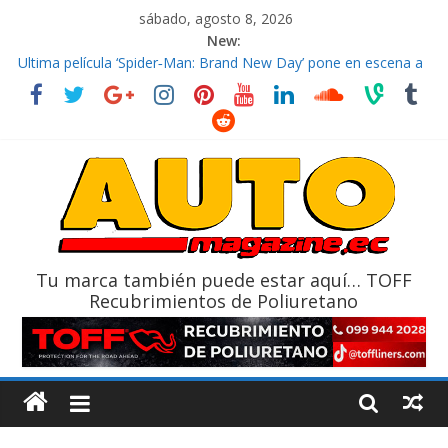
sábado, agosto 8, 2026
New:
El costo de tener un vehículo gana protagonismo a la hora de
decidir
Ultima película ‘Spider‑Man: Brand New Day’ pone en escena a
BMW
¿Qué puede pasar con tu vehículo si permanece varios días sin
usar?
La Vuelta al Ecuador 2026, edición 47ª, recorre 7 provincias en 8
días
La FEDAK recibe 12 Sinotruk Bolden para cubrir las rutas de La
Vuelta
Tu marca también puede estar aquí… TOFF
Recubrimientos de Poliuretano