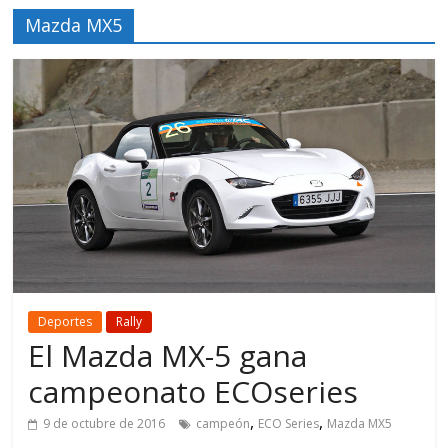
Mazda MX5
Deportes
Rally
El Mazda MX-5 gana
campeonato ECOseries
,
,
9 de octubre de 2016
campeón
ECO Series
Mazda MX5