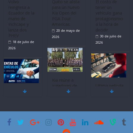
Volvo
Quito se alista
El costo de
reingresa a
para un nuevo
tener un
Ecuador de la
Kia Open del
vehículo gana
mano de
PGA Tour
protagonismo
Inchcape y
Americas
a la hora de
lanza dos
decidir
20 de mayo de
PHEV
30 de julio de
2026
18 de julio de
2026
2026
Kia reúne a
jugadores de
Ultima película
Mercado
fútbol de todo
‘Spider‑Man:
automotor
el mundo en
Brand New
nacional cierra
‘Kia OMBC
Day’ pone en
su mejor 1er
Cup’
escena a
semestre en la
BMW
6 de mayo de
historia
29 de julio de
2026
11 de julio de
2026
2026