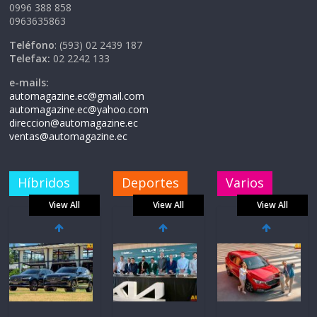
0996 388 858
0963635863
Teléfono
: (593) 02 2439 187
Telefax:
02 2242 133
e-mails:
automagazine.ec@gmail.com
automagazine.ec@yahoo.com
direccion@automagazine.ec
ventas@automagazine.ec
Híbridos
Deportes
Varios
View All
View All
View All