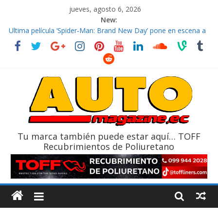
jueves, agosto 6, 2026
New:
El costo de tener un vehículo gana protagonismo a la hora de
decidir
Ultima película ‘Spider‑Man: Brand New Day’ pone en escena a
BMW
¿Qué puede pasar con tu vehículo si permanece varios días sin
usar?
La Vuelta al Ecuador 2026, edición 47ª, recorre 7 provincias en 8
días
La FEDAK recibe 12 Sinotruk Bolden para cubrir las rutas de La
Vuelta
Tu marca también puede estar aquí… TOFF
Recubrimientos de Poliuretano