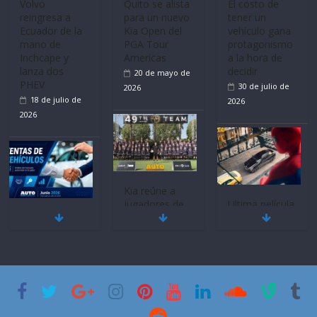
Volvo
Quito se alista
El costo de
reingresa a
para un nuevo
tener un
Ecuador de la
Kia Open del
vehículo gana
mano de
PGA Tour
protagonismo
Inchcape y
Americas
a la hora de
lanza dos
decidir
20 de mayo de
PHEV
30 de julio de
2026
18 de julio de
2026
2026
Kia reúne a
jugadores de
Ultima película
Mercado
fútbol de todo
‘Spider‑Man:
automotor
el mundo en
Brand New
nacional cierra
‘Kia OMBC
Day’ pone en
su mejor 1er
Cup’
escena a
semestre en la
BMW
6 de mayo de
historia
29 de julio de
2026
11 de julio de
2026
2026