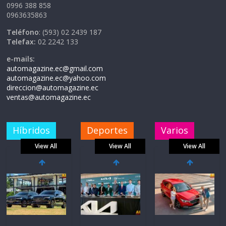
0996 388 858
0963635863
Teléfono
: (593) 02 2439 187
Telefax:
02 2242 133
e-mails:
automagazine.ec@gmail.com
automagazine.ec@yahoo.com
direccion@automagazine.ec
ventas@automagazine.ec
Híbridos
Deportes
Varios
View All
View All
View All