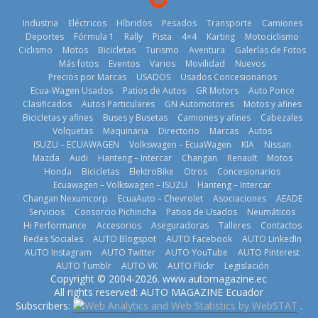
Industria
Eléctricos
Híbridos
Pesados
Transporte
Camiones
Deportes
Fórmula 1
Rally
Pista
4×4
Karting
Motociclismo
Ciclismo
Motos
Bicicletas
Turismo
Aventura
Galerías de Fotos
Más fotos
Eventos
Varios
Movilidad
Nuevos
La Vuelta al
Precios por Marcas
USADOS
Usados Concesionarios
Ecuador 2026,
¿Qué puede
Ecua-Wagen Usados
Patios de Autos
GR Motors
Auto Ponce
BMW, Toyota,
edición 47ª,
pasar con tu
Clasificados
Autos Particulares
GN Automotores
Motos y afines
Bosch y
recorre 7
vehículo si
Bicicletas y afines
Buses y Busetas
Camiones y afines
Cabezales
Repsol
provincias en 8
permanece
Volquetas
Maquinaria
Directorio
Marcas
Autos
prueban flota
días
varios días sin
ISUZU – ECUAWAGEN
Volkswagen – EcuaWagen
KIA
Nissan
que usa
usar?
1 de agosto de
Mazda
Audi
Hanteng – Intercar
Changan
Renault
Motos
gasolina 100%
3 de agosto de
Honda
Bicicletas
ElektroBike
Otros
Concesionarios
2026
renovable
Ecuawagen – Volkswagen – ISUZU
Hanteng – Intercar
2026
25 de julio de
Changan Nexumcorp
EcuaAuto – Chevrolet
Asociaciones
AEADE
Servicios
Consorcio Pichincha
Patios de Usados
Neumáticos
2026
Hi Performance
Accesorios
Aseguradoras
Talleres
Contactos
Redes Sociales
AUTO Blogspot
AUTO Facebook
AUTO LinkedIn
AUTO Instagram
AUTO Twitter
AUTO YouTube
AUTO Pinterest
AUTO Tumblr
AUTO VK
AUTO Flickr
Legislación
La FEDAK
Copyright © 2004-2026. www.automagazine.ec
recibe 12
La FEDAK
All rights reserved: AUTO MAGAZINE Ecuador
Sinotruk
recibe 12
Subscribers:
.
Nuevo SUV
Bolden para
Sinotruk