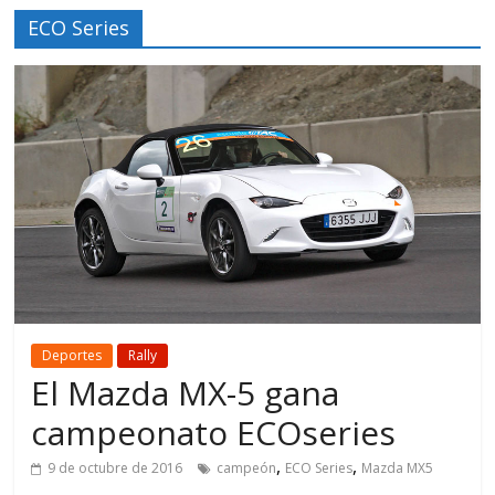
ECO Series
Deportes
Rally
El Mazda MX-5 gana
campeonato ECOseries
,
,
9 de octubre de 2016
campeón
ECO Series
Mazda MX5