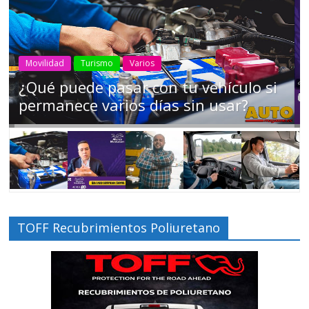
AEADE
Industria
Motociclismo
Motos
Movilidad
Campaña busca cambiar destino de
los motociclistas en la región
TOFF Recubrimientos Poliuretano