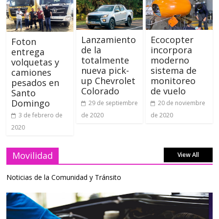
Lanzamiento
Ecocopter
Foton
de la
incorpora
entrega
totalmente
moderno
volquetas y
nueva pick-
sistema de
camiones
up Chevrolet
monitoreo
pesados en
Colorado
de vuelo
Santo
Domingo
29 de septiembre
20 de noviembre
de 2020
de 2020
3 de febrero de
2020
Movilidad
View All
Noticias de la Comunidad y Tránsito