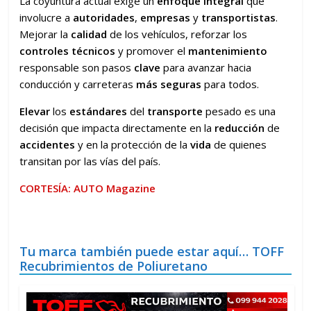
La coyuntura actual exige un
enfoque integral
que
involucre a
autoridades
,
empresas
y
transportistas
.
Mejorar la
calidad
de los vehículos, reforzar los
controles técnicos
y promover el
mantenimiento
responsable son pasos
clave
para avanzar hacia
conducción y carreteras
más seguras
para todos.
Elevar
los
estándares
del
transporte
pesado es una
decisión que impacta directamente en la
reducción
de
accidentes
y en la protección de la
vida
de quienes
transitan por las vías del país.
CORTESÍA: AUTO Magazine
Tu marca también puede estar aquí… TOFF
Recubrimientos de Poliuretano