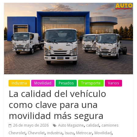
Industria
Movilidad
Pesados
Transporte
Varios
La calidad del vehículo
como clave para una
movilidad más segura
,
,
26 de mayo de 2026
Auto Magazine
calidad
camiones
,
,
,
,
,
,
Chevrolet
Chevrolet
industria
Isuzu
Metrocar
Movilidad