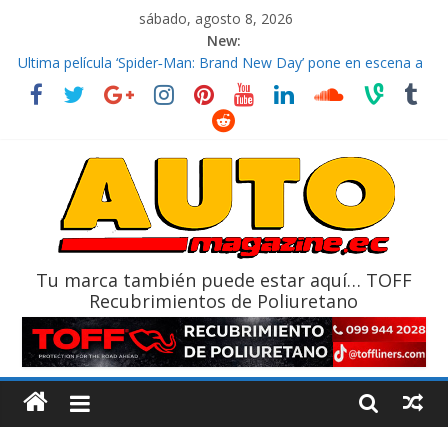
sábado, agosto 8, 2026
New:
El costo de tener un vehículo gana protagonismo a la hora de
decidir
Ultima película ‘Spider‑Man: Brand New Day’ pone en escena a
BMW
¿Qué puede pasar con tu vehículo si permanece varios días sin
usar?
La Vuelta al Ecuador 2026, edición 47ª, recorre 7 provincias en 8
días
La FEDAK recibe 12 Sinotruk Bolden para cubrir las rutas de La
Vuelta
Tu marca también puede estar aquí… TOFF
Recubrimientos de Poliuretano