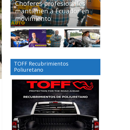
Choferes profesionales
Conduci
tas
mantienen a Ecuador en
tan pel
movimiento
‘tomado
TOFF Recubrimientos
Poliuretano