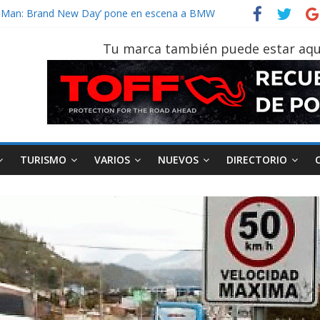
vehículo gana protagonismo a la hora de decidir
der‑Man: Brand New Day’ pone en escena a BMW
tu vehículo si permanece varios días sin usar?
Tu marca también puede estar aqu
026, edición 47ª, recorre 7 provincias en 8 días
otruk Bolden para cubrir las rutas de La Vuelta
TURISMO
VARIOS
NUEVOS
DIRECTORIO
AEADE
Industria
Motociclismo
M
smo
Varios
Movilidad