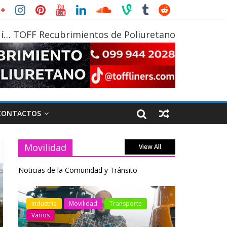
í… TOFF Recubrimientos de Poliuretano
CONTACTOS
Movilidad
View All
Noticias de la Comunidad y Tránsito
otos
Industria
Movilidad
Transporte
Industria
Varios
Varios