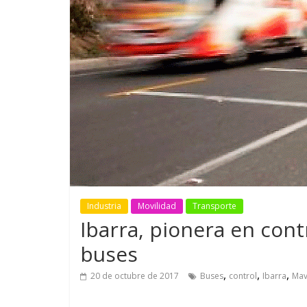
GM reafirma su
¿Qué puede
compromiso con movilidad
vehículo si
más segura y conectada
varios días
Industria
Movilidad
Transporte
Ibarra, pionera en cont
buses
,
,
,
20 de octubre de 2017
Buses
control
Ibarra
Mav