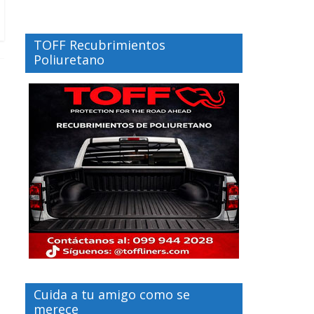
TOFF Recubrimientos
Poliuretano
Cuida a tu amigo como se
merece