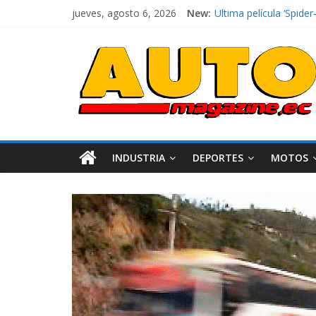
jueves, agosto 6, 2026
New:
El costo de tener un 
Ultima película ‘Spi
¿Qué puede pasar con 
La Vuelta al Ecuador 2
La FEDAK recibe 12 Sin
INDUSTRIA
DEPORTES
MOTOS
Industria
Movilidad
Varios
Movilidad
Turi