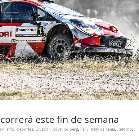
 pasar con tu
Campaña busca cambiar
 permanece
destino de los motociclis
 sin usar?
en la región
e correrá este fin de semana
,
,
,
,
,
,
,
vilismo
deportes
Ecuador
Oliver Solberg
Rally
Rally de Kenia
Retorno