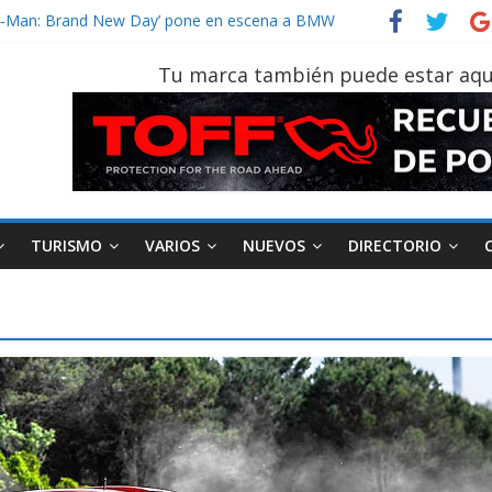
der‑Man: Brand New Day’ pone en escena a BMW
tu vehículo si permanece varios días sin usar?
026, edición 47ª, recorre 7 provincias en 8 días
Tu marca también puede estar aqu
notruk Bolden para cubrir las rutas de La Vuelta
TURISMO
VARIOS
NUEVOS
DIRECTORIO
AEADE
Industria
Motociclismo
M
smo
Varios
Movilidad