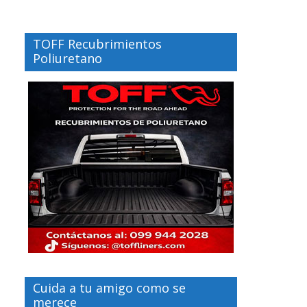
TOFF Recubrimientos
Poliuretano
Cuida a tu amigo como se
merece