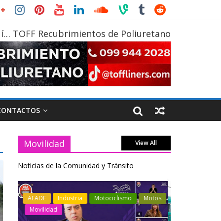
í… TOFF Recubrimientos de Poliuretano
CONTACTOS
Movilidad
View All
Noticias de la Comunidad y Tránsito
otos
Industria
Movilidad
Transporte
Industria
Varios
Varios