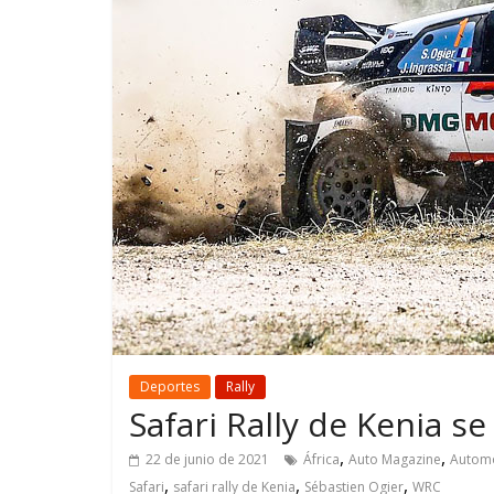
GM reafirma su
¿Qué puede
compromiso con movilidad
vehículo si
más segura y conectada
varios días
Deportes
Rally
Safari Rally de Kenia s
,
,
22 de junio de 2021
África
Auto Magazine
Automo
,
,
,
Safari
safari rally de Kenia
Sébastien Ogier
WRC