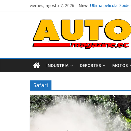
Ultima película ‘Spi
viernes, agosto 7, 2026
New:
¿Qué puede pasar con 
La Vuelta al Ecuador 2
La FEDAK recibe 12 Si
INDUSTRIA
DEPORTES
MOTOS
Safari
Industria
Movilidad
Varios
Movilidad
Turi