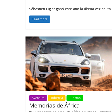
Sébastien Ogier ganó este año la última vez en Itali
Read more
Aventura
Industria
Turismo
Memorias de África
,
,
18 de agosto de 2017
Afríca
Cayenne S
Fotográfi