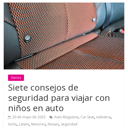
Varios
Siete consejos de
seguridad para viajar con
niños en auto
,
,
,
20 de mayo de 2023
Auto Magazine
Car Seat
industria
,
,
,
,
Isofix
Latam
Menores
Nissan
seguridad