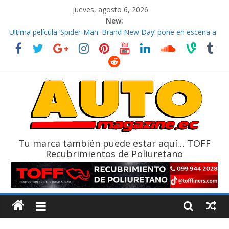
jueves, agosto 6, 2026
New:
El costo de tener un vehículo gana protagonismo a la hora de
decidir
Ultima película ‘Spider‑Man: Brand New Day’ pone en escena a
BMW
¿Qué puede pasar con tu vehículo si permanece varios días sin
usar?
La Vuelta al Ecuador 2026, edición 47ª, recorre 7 provincias en 8
días
La FEDAK recibe 12 Sinotruk Bolden para cubrir las rutas de La
Vuelta
Tu marca también puede estar aquí… TOFF
Recubrimientos de Poliuretano