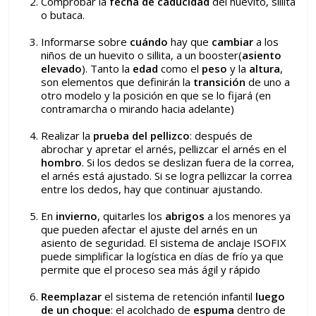
Comprobar la
fecha de caducidad
del huevito, sillita
o butaca.
Informarse sobre
cuándo
hay que
cambiar
a los
niños de un huevito o sillita, a un booster(
asiento
elevado
). Tanto la
edad
como el
peso
y la
altura
,
son elementos que definirán la
transición
de uno a
otro modelo y la posición en que se lo fijará (en
contramarcha o mirando hacia adelante)
Realizar la
prueba del pellizco
: después de
abrochar y apretar el arnés, pellizcar el arnés en el
hombro
. Si los dedos se deslizan fuera de la correa,
el arnés está ajustado. Si se logra pellizcar la correa
entre los dedos, hay que continuar ajustando.
En
invierno
, quitarles los
abrigos
a los menores ya
que pueden afectar el ajuste del arnés en un
asiento de seguridad. El sistema de anclaje ISOFIX
puede simplificar la logística en días de frío ya que
permite que el proceso sea más ágil y rápido
Reemplazar
el sistema de retención infantil
luego
de un choque
: el acolchado de
espuma
dentro de