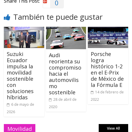
Share This Post:
0
También te puede gustar
Suzuki
Porsche
Audi
Ecuador
logra
reorienta su
impulsa la
histórico 1-2
compromiso
movilidad
en el E-Prix
hacia el
sostenible
de México de
automovilis
con
la Fórmula E
mo
soluciones
sostenible
14 de febrero de
híbridas
2022
28 de abril de
6 de mayo de
2020
2026
Movilidad
View All