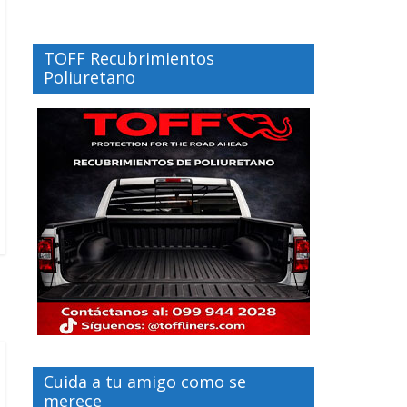
TOFF Recubrimientos
Poliuretano
Cuida a tu amigo como se
merece