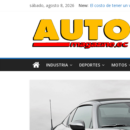
sábado, agosto 8, 2026
New:
El costo de tener un 
Ultima película ‘Sp
¿Qué puede pasar con
La Vuelta al Ecuador 
La FEDAK recibe 12 Si
INDUSTRIA
DEPORTES
MOTOS
AEADE
I
Movilidad
Turismo
Varios
Movilidad