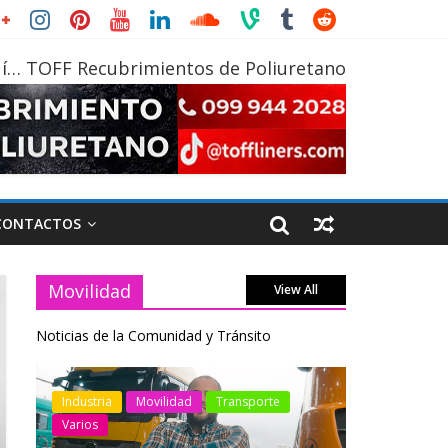
í… TOFF Recubrimientos de Poliuretano
CONTACTOS
Movilidad
View All
Noticias de la Comunidad y Tránsito
te
Industria
Movilidad
Transporte
Varios
Indust