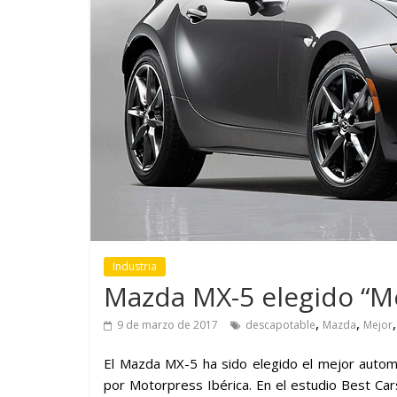
¿Qué puede pasar con tu
Campañ
dad
vehículo si permanece
destino
a
varios días sin usar?
en la r
Industria
Mazda MX-5 elegido “M
,
,
9 de marzo de 2017
descapotable
Mazda
Mejor
El Mazda MX-5 ha sido elegido el mejor autom
por Motorpress Ibérica. En el estudio Best Ca