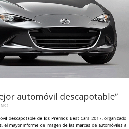
a busca cambiar
Choferes profesiona
 de los motociclistas
mantienen a Ecuado
egión
movimiento
ejor automóvil descapotable”
,
MX.5
óvil descapotable de los Premios Best Cars 2017, organizado
rs, el mayor informe de imagen de las marcas de automóviles a