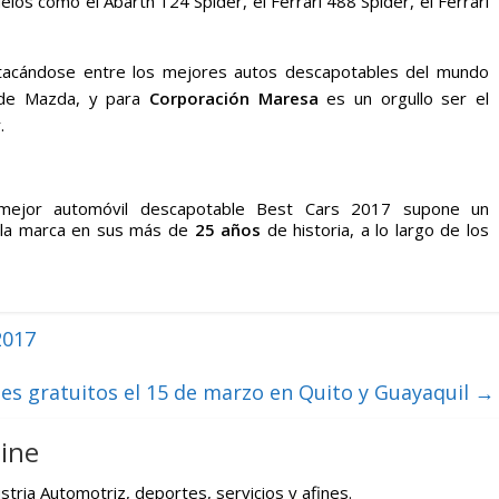
os como el Abarth 124 Spider, el Ferrari 488 Spider, el Ferrari
acándose entre los mejores autos descapotables del mundo
n de Mazda, y para
Corporación
Maresa
es un orgullo ser el
.
mejor automóvil descapotable Best Cars 2017 supone un
e la marca en sus más de
25 años
de historia, a lo largo de los
2017
jes gratuitos el 15 de marzo en Quito y Guayaquil
→
ine
tria Automotriz, deportes, servicios y afines.