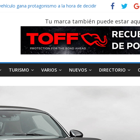
vehículo gana protagonismo a la hora de decidir
ider‑Man: Brand New Day’ pone en escena a BMW
 tu vehículo si permanece varios días sin usar?
Tu marca también puede estar aqu
2026, edición 47ª, recorre 7 provincias en 8 días
notruk Bolden para cubrir las rutas de La Vuelta
TURISMO
VARIOS
NUEVOS
DIRECTORIO
ndustria
Motociclismo
Motos
Industria
Movilidad
Transpor
Varios