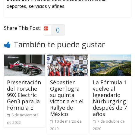
deportes, servicios y afines.
Share This Post:
0
También te puede gustar
Presentación
Sébastien
La Fórmula 1
del Porsche
Ogier logra
vuelve al
99X Electric
su quinta
legendario
Gen3 para la
victoria en el
Nürburgring
Fórmula E
Rallye de
después de 7
México
años
8 de noviembre
10 de marzo de
7 de octubre de
de 2022
2019
2020