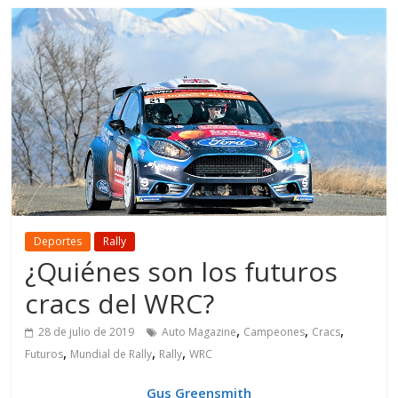
Deportes
Rally
¿Quiénes son los futuros
cracs del WRC?
,
,
,
28 de julio de 2019
Auto Magazine
Campeones
Cracs
,
,
,
Futuros
Mundial de Rally
Rally
WRC
Gus Greensmith