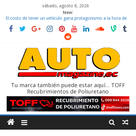
sábado, agosto 8, 2026
New:
El costo de tener un vehículo gana protagonismo a la hora de
decidir
Ultima película ‘Spider‑Man: Brand New Day’ pone en escena a
BMW
¿Qué puede pasar con tu vehículo si permanece varios días sin
usar?
La Vuelta al Ecuador 2026, edición 47ª, recorre 7 provincias en 8
días
La FEDAK recibe 12 Sinotruk Bolden para cubrir las rutas de La
Vuelta
Tu marca también puede estar aquí… TOFF
Recubrimientos de Poliuretano