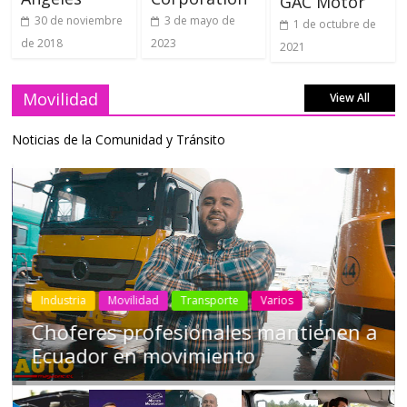
GAC Motor
30 de noviembre
3 de mayo de
1 de octubre de
de 2018
2023
2021
Movilidad
View All
Noticias de la Comunidad y Tránsito
Industria
Movilidad
Transporte
Varios
Choferes profesionales mantienen a
Ecuador en movimiento