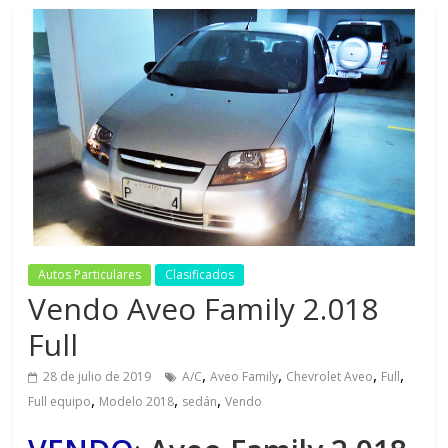
Autos Particulares
Clasificados
Vendo Aveo Family 2.018
Full
,
,
,
,
28 de julio de 2019
A/C
Aveo Family
Chevrolet Aveo
Full
,
,
,
Full equipo
Modelo 2018
sedán
Vendo