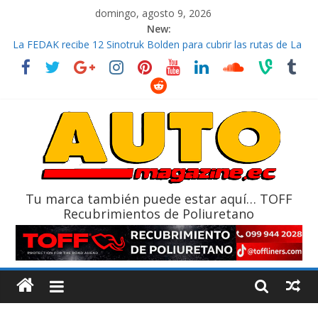
domingo, agosto 9, 2026
New:
La FEDAK recibe 12 Sinotruk Bolden para cubrir las rutas de La
Vuelta
El costo de tener un vehículo gana protagonismo a la hora de
decidir
Mercado automotor ecuatoriano creció un 28% en julio de
2026
¿Qué puede pasar con tu vehículo si permanece varios días sin
usar?
La Vuelta al Ecuador 2026, edición 47ª, recorre 7 provincias en 8
días
Tu marca también puede estar aquí… TOFF
Recubrimientos de Poliuretano