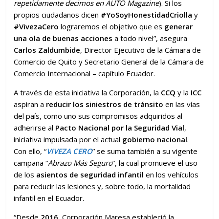
repetidamente decimos en AUTO Magazine
). Si los
propios ciudadanos dicen
#YoSoyHonestidadCriolla
y
#VivezaCero
lograremos el objetivo que es
generar
una ola de buenas acciones
a todo nivel”, asegura
Carlos Zaldumbide
, Director Ejecutivo de la Cámara de
Comercio de Quito y Secretario General de la Cámara de
Comercio Internacional – capítulo Ecuador.
A través de esta iniciativa la Corporación, la
CCQ
y la
ICC
aspiran a
reducir los siniestros de tránsito
en las vías
del país, como uno sus compromisos adquiridos al
adherirse al
Pacto Nacional por la Seguridad Vial
,
iniciativa impulsada por el actual
gobierno nacional
.
Con ello, “
VIVEZA CERO
” se suma también a su vigente
campaña “
Abrazo Más Seguro
”, la cual promueve el uso
de los
asientos de seguridad infantil
en los vehículos
para reducir las lesiones y, sobre todo, la mortalidad
infantil en el Ecuador.
“Desde
2016
, Corporación Maresa estableció la