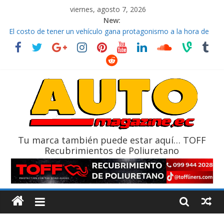
viernes, agosto 7, 2026
New:
El costo de tener un vehículo gana protagonismo a la hora de
decidir
Ultima película ‘Spider‑Man: Brand New Day’ pone en escena a
BMW
¿Qué puede pasar con tu vehículo si permanece varios días sin
usar?
La Vuelta al Ecuador 2026, edición 47ª, recorre 7 provincias en 8
días
La FEDAK recibe 12 Sinotruk Bolden para cubrir las rutas de La
Vuelta
Tu marca también puede estar aquí… TOFF
Recubrimientos de Poliuretano