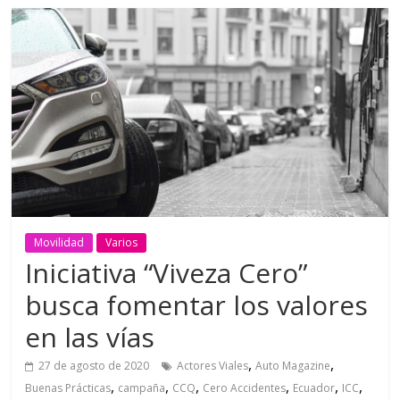
Movilidad
Varios
Iniciativa “Viveza Cero”
busca fomentar los valores
en las vías
,
,
27 de agosto de 2020
Actores Viales
Auto Magazine
,
,
,
,
,
,
Buenas Prácticas
campaña
CCQ
Cero Accidentes
Ecuador
ICC