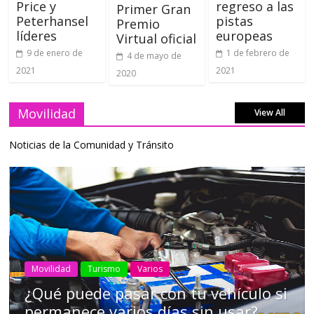
Price y
regreso a las
Primer Gran
Peterhansel
pistas
Premio
líderes
europeas
Virtual oficial
9 de enero de
1 de febrero de
4 de mayo de
2021
2021
2020
Movilidad
View All
Noticias de la Comunidad y Tránsito
AEADE
Industria
Motociclismo
Motos
Movilidad
Campaña busca cambiar destino de
los motociclistas en la región