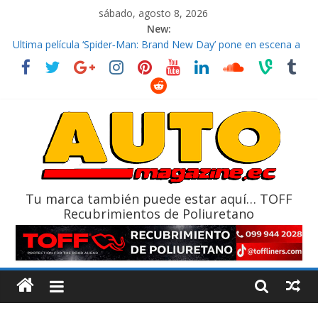
sábado, agosto 8, 2026
New:
El costo de tener un vehículo gana protagonismo a la hora de
decidir
Ultima película ‘Spider‑Man: Brand New Day’ pone en escena a
BMW
¿Qué puede pasar con tu vehículo si permanece varios días sin
usar?
La Vuelta al Ecuador 2026, edición 47ª, recorre 7 provincias en 8
días
La FEDAK recibe 12 Sinotruk Bolden para cubrir las rutas de La
Vuelta
Tu marca también puede estar aquí… TOFF
Recubrimientos de Poliuretano