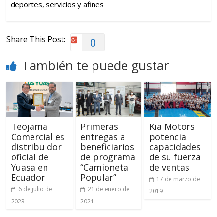
deportes, servicios y afines
Share This Post:
0
También te puede gustar
Teojama
Primeras
Kia Motors
Comercial es
entregas a
potencia
distribuidor
beneficiarios
capacidades
oficial de
de programa
de su fuerza
Yuasa en
“Camioneta
de ventas
Ecuador
Popular”
17 de marzo de
6 de julio de
21 de enero de
2019
2023
2021