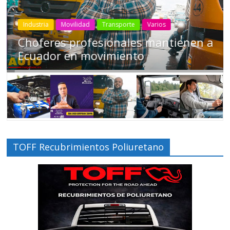
Industria
Movilidad
Transporte
Varios
Choferes profesionales mantienen a
Ecuador en movimiento
TOFF Recubrimientos Poliuretano