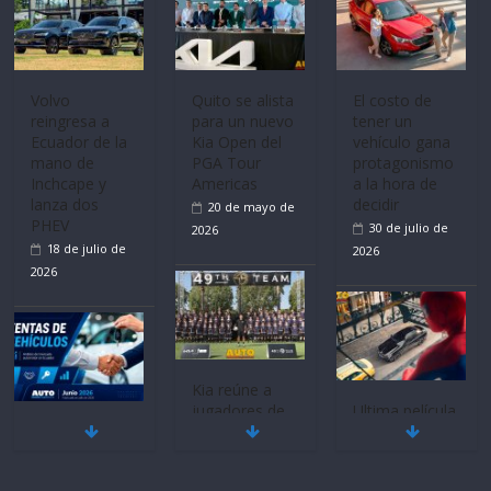
Volvo
Quito se alista
El costo de
reingresa a
para un nuevo
tener un
Ecuador de la
Kia Open del
vehículo gana
mano de
PGA Tour
protagonismo
Inchcape y
Americas
a la hora de
lanza dos
decidir
20 de mayo de
PHEV
30 de julio de
2026
18 de julio de
2026
2026
Kia reúne a
jugadores de
Ultima película
Mercado
fútbol de todo
‘Spider‑Man:
automotor
el mundo en
Brand New
nacional cierra
‘Kia OMBC
Day’ pone en