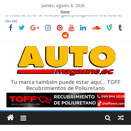
jueves, agosto 6, 2026
New:
El costo de tener un vehículo gana protagonismo a la hora de
decidir
Ultima película ‘Spider‑Man: Brand New Day’ pone en escena a
BMW
¿Qué puede pasar con tu vehículo si permanece varios días sin
usar?
La Vuelta al Ecuador 2026, edición 47ª, recorre 7 provincias en 8
días
La FEDAK recibe 12 Sinotruk Bolden para cubrir las rutas de La
Vuelta
Tu marca también puede estar aquí… TOFF
Recubrimientos de Poliuretano