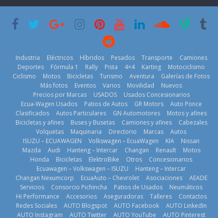
su mejor 1er
Cup’
escena a
semestre en la
BMW
6 de mayo de
historia
29 de julio de
2026
11 de julio de
2026
2026
Industria
Eléctricos
Híbridos
Pesados
Transporte
Camiones
Deportes
Fórmula 1
Rally
Pista
4×4
Karting
Motociclismo
Ciclismo
Motos
Bicicletas
Turismo
Aventura
Galerías de Fotos
Más fotos
Eventos
Varios
Movilidad
Nuevos
La Vuelta al
Precios por Marcas
USADOS
Usados Concesionarios
Ecuador 2026,
¿Qué puede
Ecua-Wagen Usados
Patios de Autos
GR Motors
Auto Ponce
BMW, Toyota,
edición 47ª,
pasar con tu
Clasificados
Autos Particulares
GN Automotores
Motos y afines
Bosch y
recorre 7
vehículo si
Bicicletas y afines
Buses y Busetas
Camiones y afines
Cabezales
Repsol
provincias en 8
permanece
Volquetas
Maquinaria
Directorio
Marcas
Autos
prueban flota
días
varios días sin
ISUZU – ECUAWAGEN
Volkswagen – EcuaWagen
KIA
Nissan
que usa
usar?
1 de agosto de
Mazda
Audi
Hanteng – Intercar
Changan
Renault
Motos
gasolina 100%
3 de agosto de
Honda
Bicicletas
ElektroBike
Otros
Concesionarios
2026
renovable
Ecuawagen – Volkswagen – ISUZU
Hanteng – Intercar
2026
25 de julio de
Changan Nexumcorp
EcuaAuto – Chevrolet
Asociaciones
AEADE
Servicios
Consorcio Pichincha
Patios de Usados
Neumáticos
2026
Hi Performance
Accesorios
Aseguradoras
Talleres
Contactos
Redes Sociales
AUTO Blogspot
AUTO Facebook
AUTO LinkedIn
AUTO Instagram
AUTO Twitter
AUTO YouTube
AUTO Pinterest