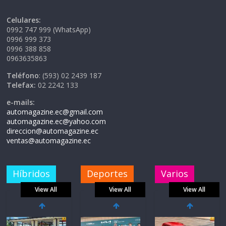
Celulares:
0992 747 999 (WhatsApp)
0996 999 373
0996 388 858
0963635863
Teléfono
: (593) 02 2439 187
Telefax:
02 2242 133
e-mails:
automagazine.ec@gmail.com
automagazine.ec@yahoo.com
direccion@automagazine.ec
ventas@automagazine.ec
Híbridos
Deportes
Varios
View All
View All
View All