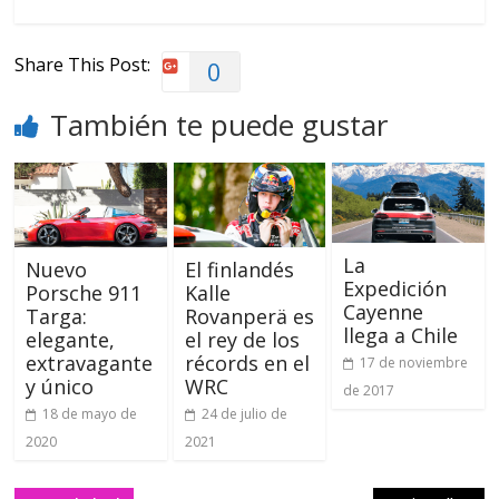
Share This Post:
0
También te puede gustar
La
Nuevo
El finlandés
Expedición
Porsche 911
Kalle
Cayenne
Targa:
Rovanperä es
llega a Chile
elegante,
el rey de los
extravagante
récords en el
17 de noviembre
y único
WRC
de 2017
18 de mayo de
24 de julio de
2020
2021