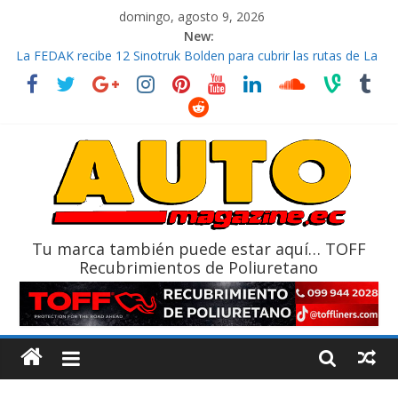
domingo, agosto 9, 2026
New:
La FEDAK recibe 12 Sinotruk Bolden para cubrir las rutas de La
Vuelta
El costo de tener un vehículo gana protagonismo a la hora de
decidir
Mercado automotor ecuatoriano creció un 28% en julio de
2026
¿Qué puede pasar con tu vehículo si permanece varios días sin
usar?
La Vuelta al Ecuador 2026, edición 47ª, recorre 7 provincias en 8
días
Tu marca también puede estar aquí… TOFF
Recubrimientos de Poliuretano