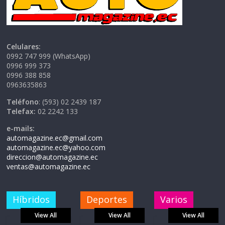
Celulares:
0992 747 999 (WhatsApp)
0996 999 373
0996 388 858
0963635863
Teléfono
: (593) 02 2439 187
Telefax:
02 2242 133
e-mails:
automagazine.ec@gmail.com
automagazine.ec@yahoo.com
direccion@automagazine.ec
ventas@automagazine.ec
Híbridos
Deportes
Varios
View All
View All
View All