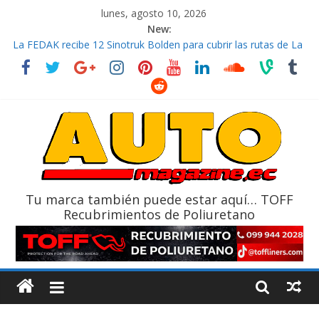
lunes, agosto 10, 2026
New:
La FEDAK recibe 12 Sinotruk Bolden para cubrir las rutas de La
Vuelta
El costo de tener un vehículo gana protagonismo a la hora de
decidir
Mercado automotor ecuatoriano creció un 28% en julio de
2026
¿Qué puede pasar con tu vehículo si permanece varios días sin
usar?
La Vuelta al Ecuador 2026, edición 47ª, recorre 7 provincias en 8
días
Tu marca también puede estar aquí… TOFF
Recubrimientos de Poliuretano