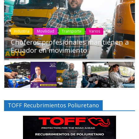
Industria
Movilidad
Transporte
Varios
Choferes profesionales mantienen a
Ecuador en movimiento
TOFF Recubrimientos Poliuretano