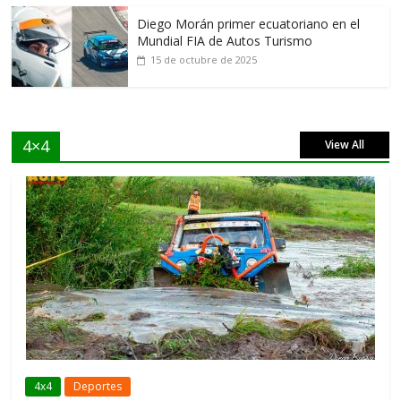
Diego Morán primer ecuatoriano en el
Mundial FIA de Autos Turismo
15 de octubre de 2025
4×4
View All
4x4
Deportes