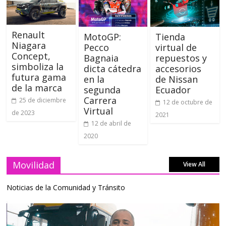
Renault
MotoGP:
Tienda
Niagara
Pecco
virtual de
Concept,
Bagnaia
repuestos y
simboliza la
dicta cátedra
accesorios
futura gama
en la
de Nissan
de la marca
segunda
Ecuador
Carrera
25 de diciembre
12 de octubre de
Virtual
de 2023
2021
12 de abril de
2020
Movilidad
View All
Noticias de la Comunidad y Tránsito