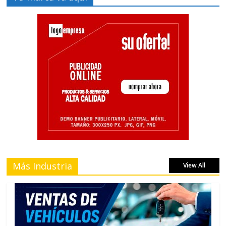
Más Industria
View All