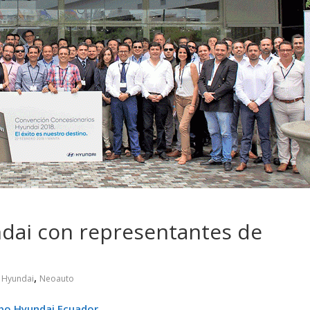
 pasar con tu
Campaña busca cambiar
 permanece
destino de los motociclis
 sin usar?
en la región
dai con representantes de
,
,
Hyundai
Neoauto
po Hyundai Ecuador