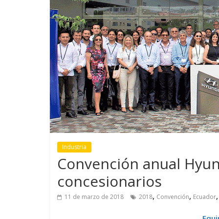
GM reafirma su
¿Qué puede
compromiso con movilidad
vehículo si
más segura y conectada
varios días
Industria
Convención anual Hyun
concesionarios
,
,
11 de marzo de 2018
2018
Convención
Ecuador
Equi