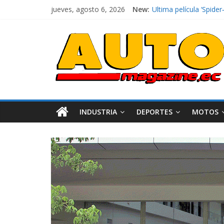
jueves, agosto 6, 2026
New:
Ultima película ‘Spi
¿Qué puede pasar con 
La Vuelta al Ecuador 2
La FEDAK recibe 12 Sin
El costo de tener un 
INDUSTRIA
DEPORTES
MOTOS
Industria
Movilidad
Varios
Movilidad
Turi