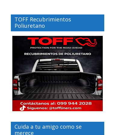
TOFF Recubrimientos
Poliuretano
Cuida a tu amigo como se
merece