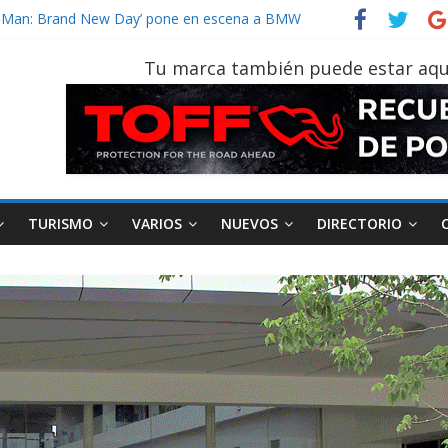
der‑Man: Brand New Day’ pone en escena a BMW
tu vehículo si permanece varios días sin usar?
026, edición 47ª, recorre 7 provincias en 8 días
Tu marca también puede estar aqu
otruk Bolden para cubrir las rutas de La Vuelta
vehículo gana protagonismo a la hora de decidir
TURISMO
VARIOS
NUEVOS
DIRECTORIO
AEADE
Industria
Motociclismo
M
smo
Varios
Movilidad