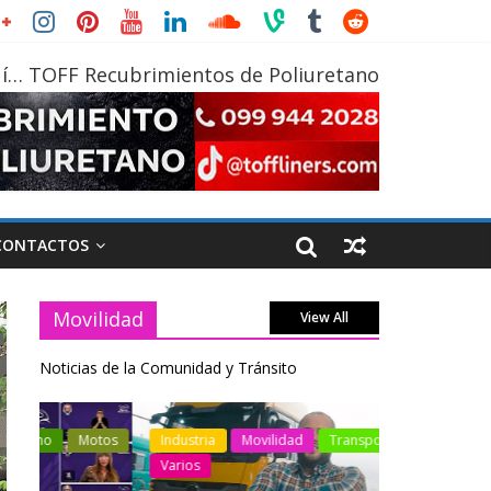
í… TOFF Recubrimientos de Poliuretano
CONTACTOS
Movilidad
View All
Noticias de la Comunidad y Tránsito
otos
Industria
Movilidad
Transporte
Industria
Varios
Varios