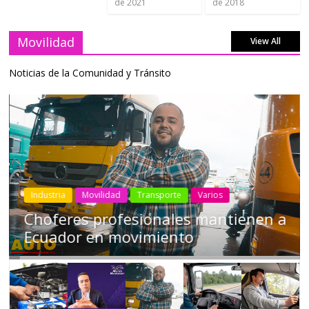
de 2021
de 2018
Movilidad
View All
Noticias de la Comunidad y Tránsito
Industria
Movilidad
Transporte
Varios
Choferes profesionales mantienen a
Ecuador en movimiento