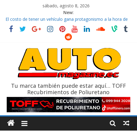
sábado, agosto 8, 2026
New:
El costo de tener un vehículo gana protagonismo a la hora de
decidir
Ultima película ‘Spider‑Man: Brand New Day’ pone en escena a
BMW
¿Qué puede pasar con tu vehículo si permanece varios días sin
usar?
La Vuelta al Ecuador 2026, edición 47ª, recorre 7 provincias en 8
días
La FEDAK recibe 12 Sinotruk Bolden para cubrir las rutas de La
Vuelta
Tu marca también puede estar aquí… TOFF
Recubrimientos de Poliuretano