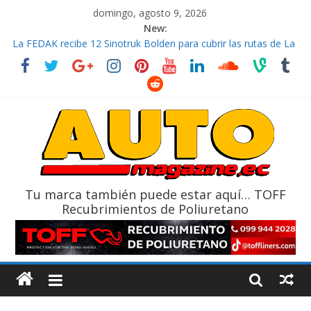
domingo, agosto 9, 2026
New:
La FEDAK recibe 12 Sinotruk Bolden para cubrir las rutas de La
Vuelta
El costo de tener un vehículo gana protagonismo a la hora de
decidir
Mercado automotor ecuatoriano creció un 28% en julio de
2026
¿Qué puede pasar con tu vehículo si permanece varios días sin
usar?
La Vuelta al Ecuador 2026, edición 47ª, recorre 7 provincias en 8
días
Tu marca también puede estar aquí… TOFF
Recubrimientos de Poliuretano