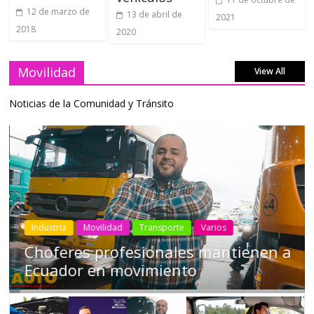
12 de marzo de
13 de abril de
2021
2018
2020
Movilidad
View All
Noticias de la Comunidad y Tránsito
Industria
Movilidad
Transporte
Varios
Choferes profesionales mantienen a
Ecuador en movimiento