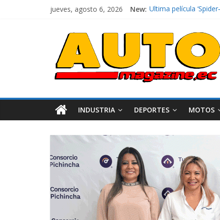
jueves, agosto 6, 2026
New:
El costo de tener un 
Ultima película ‘Spi
¿Qué puede pasar con 
La Vuelta al Ecuador 2
La FEDAK recibe 12 Sin
INDUSTRIA
DEPORTES
MOTOS
Industria
Movilidad
Varios
Movilidad
Turi