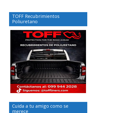
TOFF Recubrimientos
Poliuretano
Cuida a tu amigo como se
merece