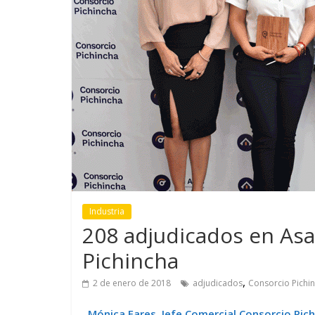
GM reafirma su
¿Qué puede
compromiso con movilidad
vehículo si
más segura y conectada
varios días
Industria
208 adjudicados en As
Pichincha
,
2 de enero de 2018
adjudicados
Consorcio Pichi
Mónica Fares, Jefe Comercial Consorcio Pich