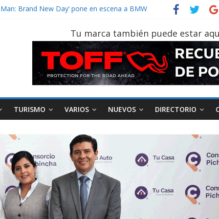
vehículo gana protagonismo a la hora de decidir
der‑Man: Brand New Day’ pone en escena a BMW
tu vehículo si permanece varios días sin usar?
Tu marca también puede estar aqu
026, edición 47ª, recorre 7 provincias en 8 días
otruk Bolden para cubrir las rutas de La Vuelta
TURISMO
VARIOS
NUEVOS
DIRECTORIO
AEADE
Industria
Motociclismo
M
smo
Varios
Movilidad