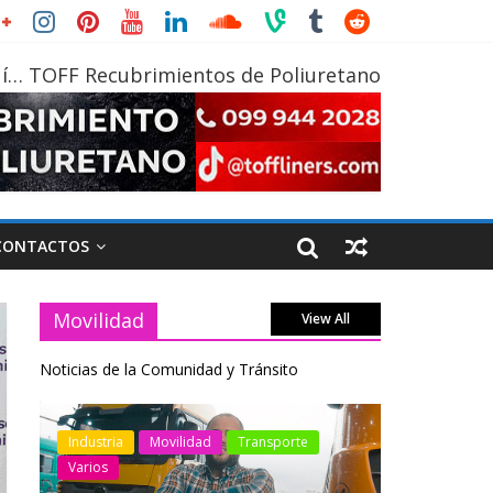
í… TOFF Recubrimientos de Poliuretano
CONTACTOS
Movilidad
View All
Noticias de la Comunidad y Tránsito
otos
Industria
Movilidad
Transporte
Industria
Varios
Varios