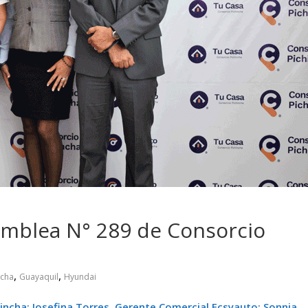
 pasar con tu
Campaña busca cambiar
 permanece
destino de los motociclis
 sin usar?
en la región
amblea N° 289 de Consorcio
,
,
ncha
Guayaquil
Hyundai
incha; Josefina Torres, Gerente Comercial Ecsyauto; Sonnia