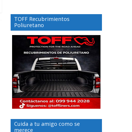
TOFF Recubrimientos
Poliuretano
Cuida a tu amigo como se
merece