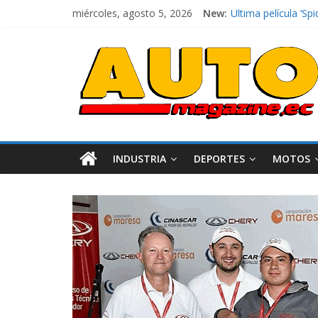
miércoles, agosto 5, 2026
New:
El costo de tener 
Ultima película ‘
¿Qué puede pasar c
La Vuelta al Ecuado
La FEDAK recibe 12
INDUSTRIA
DEPORTES
MOTOS
Industria
Movilidad
Varios
Movilidad
Turi