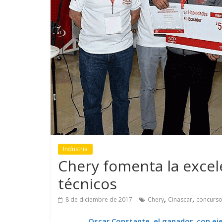
GM reafirma su
¿Qué puede
compromiso con movilidad
vehículo si
más segura y conectada
varios días
Industria
Chery fomenta la excel
técnicos
,
,
8 de diciembre de 2017
Chery
Cinascar
concurs
Oscar Constante, el ganador, con eje