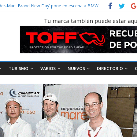
un vehículo gana protagonismo a la hora de decidir
Spider‑Man: Brand New Day’ pone en escena a BMW
on tu vehículo si permanece varios días sin usar?
Tu marca también puede estar aqu
r 2026, edición 47ª, recorre 7 provincias en 8 días
 Sinotruk Bolden para cubrir las rutas de La Vuelta
TURISMO
VARIOS
NUEVOS
DIRECTORIO
AEADE
Industria
Motociclismo
M
smo
Varios
Movilidad