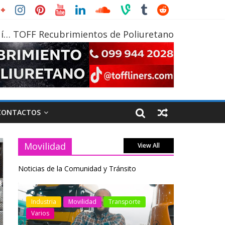
í… TOFF Recubrimientos de Poliuretano
CONTACTOS
Movilidad
View All
Noticias de la Comunidad y Tránsito
otos
Industria
Movilidad
Transporte
Industria
Varios
Varios