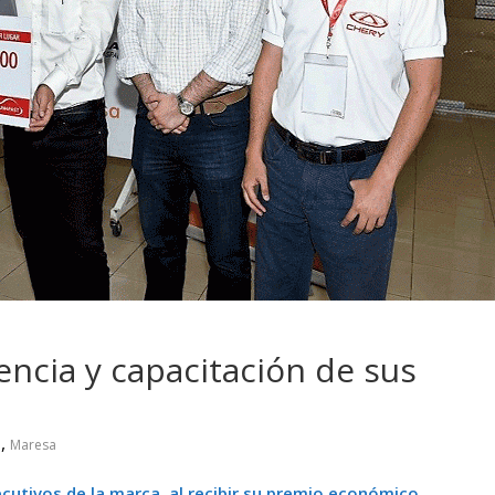
 pasar con tu
Campaña busca cambiar
 permanece
destino de los motociclis
 sin usar?
en la región
encia y capacitación de sus
,
o
Maresa
cutivos de la marca, al recibir su premio económico