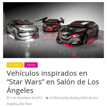
Industria
Varios
Vehículos inspirados en
“Star Wars” en Salón de Los
Ángeles
,
,
2 de diciembre de 2017
El Último Jedi
Nissan
Salón de Los
,
Angeles
Star Wars