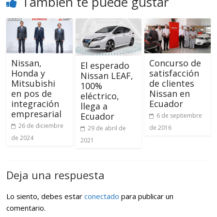
También te puede gustar
Nissan,
Concurso de
El esperado
Honda y
satisfacción
Nissan LEAF,
Mitsubishi
de clientes
100%
en pos de
Nissan en
eléctrico,
integración
Ecuador
llega a
empresarial
Ecuador
6 de septiembre
26 de diciembre
de 2016
29 de abril de
de 2024
2021
Deja una respuesta
Lo siento, debes estar
conectado
para publicar un
comentario.