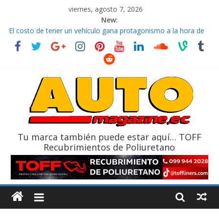
viernes, agosto 7, 2026
New:
El costo de tener un vehículo gana protagonismo a la hora de
decidir
Ultima película ‘Spider‑Man: Brand New Day’ pone en escena a
BMW
¿Qué puede pasar con tu vehículo si permanece varios días sin
usar?
La Vuelta al Ecuador 2026, edición 47ª, recorre 7 provincias en 8
días
La FEDAK recibe 12 Sinotruk Bolden para cubrir las rutas de La
Vuelta
Tu marca también puede estar aquí… TOFF
Recubrimientos de Poliuretano