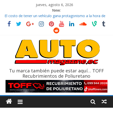
jueves, agosto 6, 2026
New:
El costo de tener un vehículo gana protagonismo a la hora de
decidir
Ultima película ‘Spider‑Man: Brand New Day’ pone en escena a
BMW
¿Qué puede pasar con tu vehículo si permanece varios días sin
usar?
La Vuelta al Ecuador 2026, edición 47ª, recorre 7 provincias en 8
días
La FEDAK recibe 12 Sinotruk Bolden para cubrir las rutas de La
Vuelta
Tu marca también puede estar aquí… TOFF
Recubrimientos de Poliuretano