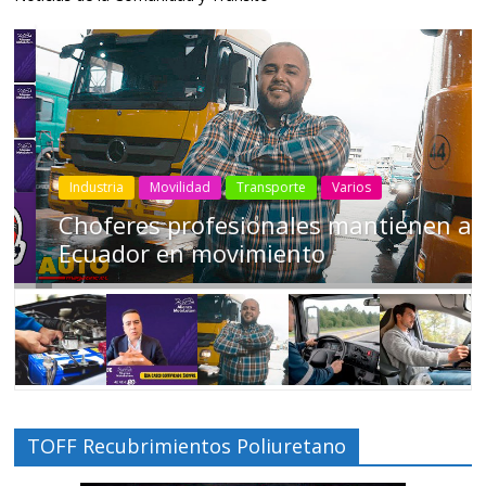
Industria
Movilidad
Transporte
Varios
Choferes profesionales mantienen a
Ecuador en movimiento
TOFF Recubrimientos Poliuretano