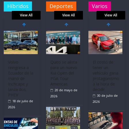
Híbridos
Deportes
Varios
View All
View All
View All
Volvo
El costo de
reingresa a
tener un
Ecuador de la
vehículo gana
mano de
protagonismo
La FEDAK
Inchcape y
a la hora de
recibe 12
lanza dos
decidir
Sinotruk
PHEV
30 de julio de
Bolden para
18 de julio de
2026
cubrir las rutas
2026
de La Vuelta
31 de julio de
2026
Ultima película
Mercado
‘Spider‑Man: