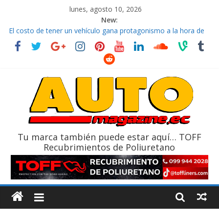
lunes, agosto 10, 2026
New:
La FEDAK recibe 12 Sinotruk Bolden para cubrir las rutas de La
Vuelta
El costo de tener un vehículo gana protagonismo a la hora de
decidir
Mercado automotor ecuatoriano creció un 28% en julio de
2026
¿Qué puede pasar con tu vehículo si permanece varios días sin
usar?
La Vuelta al Ecuador 2026, edición 47ª, recorre 7 provincias en 8
días
Tu marca también puede estar aquí… TOFF
Recubrimientos de Poliuretano