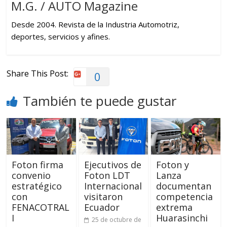
M.G. / AUTO Magazine
Desde 2004. Revista de la Industria Automotriz,
deportes, servicios y afines.
Share This Post:
0
También te puede gustar
Foton firma
Ejecutivos de
Foton y
convenio
Foton LDT
Lanza
estratégico
Internacional
documentan
con
visitaron
competencia
FENACOTRAL
Ecuador
extrema
I
Huarasinchi
25 de octubre de