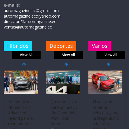
e-mails:
automagazine.ec@gmail.com
automagazine.ec@yahoo.com
direccion@automagazine.ec
ventas@automagazine.ec
Híbridos
Deportes
Varios
View All
View All
View All
Nuevo SUV
Quito se alista
El costo de
Honda ZR-V
para un nuevo
tener un
Advanced
Kia Open del
vehículo gana
Hybrid para el
PGA Tour
protagonismo
mercado local
Americas
a la hora de