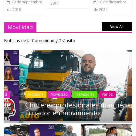
20 de septiembre
10 de diciembre
2017
de 2018
de 2024
Movilidad
View All
Noticias de la Comunidad y Tránsito
Industria
Movilidad
Transporte
Varios
Choferes profesionales mantienen a
Ecuador en movimiento