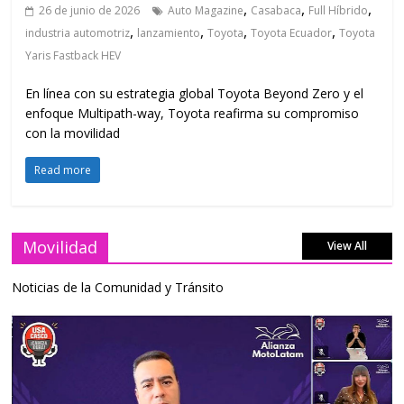
,
,
,
26 de junio de 2026
Auto Magazine
Casabaca
Full Híbrido
,
,
,
,
industria automotriz
lanzamiento
Toyota
Toyota Ecuador
Toyota
Yaris Fastback HEV
En línea con su estrategia global Toyota Beyond Zero y el
enfoque Multipath-way, Toyota reafirma su compromiso
con la movilidad
Read more
Movilidad
View All
Noticias de la Comunidad y Tránsito