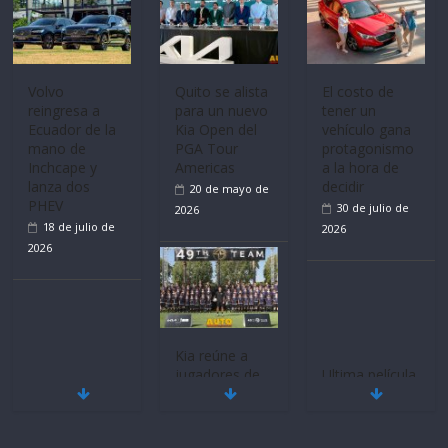
Volvo
Quito se alista
El costo de
reingresa a
para un nuevo
tener un
Ecuador de la
Kia Open del
vehículo gana
mano de
PGA Tour
protagonismo
Inchcape y
Americas
a la hora de
lanza dos
decidir
20 de mayo de
PHEV
30 de julio de
2026
18 de julio de
2026
2026
Kia reúne a
jugadores de
Ultima película
Mercado
fútbol de todo
‘Spider‑Man:
automotor
el mundo en
Brand New
nacional cierra
‘Kia OMBC
Day’ pone en