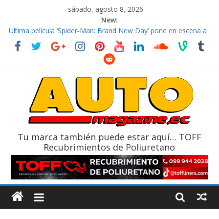
sábado, agosto 8, 2026
New:
El costo de tener un vehículo gana protagonismo a la hora de
decidir
Ultima película ‘Spider‑Man: Brand New Day’ pone en escena a
BMW
¿Qué puede pasar con tu vehículo si permanece varios días sin
usar?
La Vuelta al Ecuador 2026, edición 47ª, recorre 7 provincias en 8
días
La FEDAK recibe 12 Sinotruk Bolden para cubrir las rutas de La
Vuelta
Tu marca también puede estar aquí… TOFF
Recubrimientos de Poliuretano