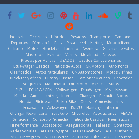
su mejor 1er
Cup’
escena a
semestre en la
BMW
6 de mayo de
historia
29 de julio de
2026
11 de julio de
2026
2026
Industria
Eléctricos
Híbridos
Pesados
Transporte
Camiones
Deportes
Fórmula 1
Rally
Pista
4×4
Karting
Motociclismo
Ciclismo
Motos
Bicicletas
Turismo
Aventura
Galerías de Fotos
Más fotos
Eventos
Varios
Movilidad
Nuevos
La Vuelta al
Precios por Marcas
USADOS
Usados Concesionarios
Ecuador 2026,
¿Qué puede
Ecua-Wagen Usados
Patios de Autos
GR Motors
Auto Ponce
BMW, Toyota,
edición 47ª,
pasar con tu
Clasificados
Autos Particulares
GN Automotores
Motos y afines
Bosch y
recorre 7
vehículo si
Bicicletas y afines
Buses y Busetas
Camiones y afines
Cabezales
Repsol
provincias en 8
permanece
Volquetas
Maquinaria
Directorio
Marcas
Autos
prueban flota
días
varios días sin
ISUZU – ECUAWAGEN
Volkswagen – EcuaWagen
KIA
Nissan
que usa
usar?
1 de agosto de
Mazda
Audi
Hanteng – Intercar
Changan
Renault
Motos
gasolina 100%
3 de agosto de
Honda
Bicicletas
ElektroBike
Otros
Concesionarios
2026
renovable
Ecuawagen – Volkswagen – ISUZU
Hanteng – Intercar
2026
25 de julio de
Changan Nexumcorp
EcuaAuto – Chevrolet
Asociaciones
AEADE
Servicios
Consorcio Pichincha
Patios de Usados
Neumáticos
2026
Hi Performance
Accesorios
Aseguradoras
Talleres
Contactos
Redes Sociales
AUTO Blogspot
AUTO Facebook
AUTO LinkedIn
AUTO Instagram
AUTO Twitter
AUTO YouTube
AUTO Pinterest