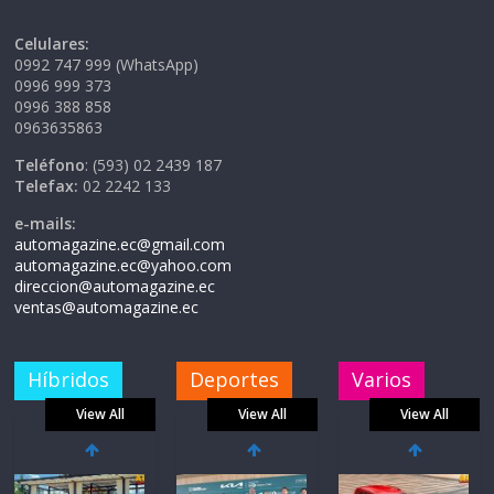
Celulares:
0992 747 999 (WhatsApp)
0996 999 373
0996 388 858
0963635863
Teléfono
: (593) 02 2439 187
Telefax:
02 2242 133
e-mails:
automagazine.ec@gmail.com
automagazine.ec@yahoo.com
direccion@automagazine.ec
ventas@automagazine.ec
Híbridos
Deportes
Varios
View All
View All
View All