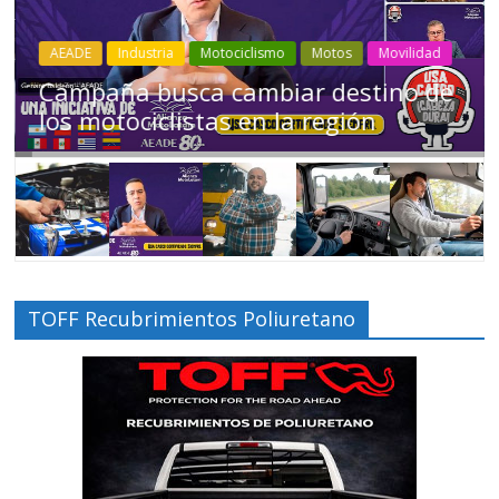
Industria
Movilidad
Transporte
Varios
Choferes profesionales mantienen a
Ecuador en movimiento
TOFF Recubrimientos Poliuretano