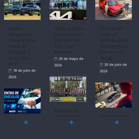
Volvo
Quito se alista
El costo de
reingresa a
para un nuevo
tener un
Ecuador de la
Kia Open del
vehículo gana
mano de
PGA Tour
protagonismo
Inchcape y
Americas
a la hora de
lanza dos
decidir
20 de mayo de
PHEV
30 de julio de
2026
18 de julio de
2026
2026
Kia reúne a
jugadores de
Ultima película
Mercado
fútbol de todo
‘Spider‑Man:
automotor
el mundo en
Brand New
nacional cierra
‘Kia OMBC
Day’ pone en