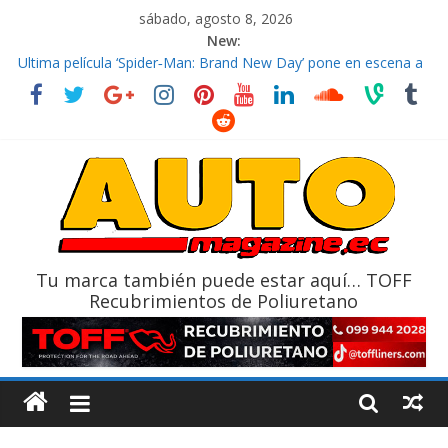
sábado, agosto 8, 2026
New:
El costo de tener un vehículo gana protagonismo a la hora de
decidir
Ultima película ‘Spider‑Man: Brand New Day’ pone en escena a
BMW
¿Qué puede pasar con tu vehículo si permanece varios días sin
usar?
La Vuelta al Ecuador 2026, edición 47ª, recorre 7 provincias en 8
días
La FEDAK recibe 12 Sinotruk Bolden para cubrir las rutas de La
Vuelta
Tu marca también puede estar aquí… TOFF
Recubrimientos de Poliuretano