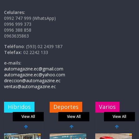
Celulares:
0992 747 999 (WhatsApp)
0996 999 373
0996 388 858
0963635863
Teléfono
: (593) 02 2439 187
Telefax:
02 2242 133
e-mails:
automagazine.ec@gmail.com
automagazine.ec@yahoo.com
direccion@automagazine.ec
ventas@automagazine.ec
Híbridos
Deportes
Varios
View All
View All
View All