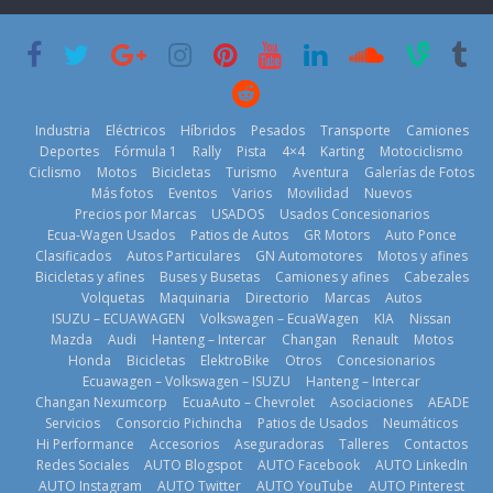
su mejor 1er
Cup’
escena a
semestre en la
BMW
6 de mayo de
historia
29 de julio de
2026
11 de julio de
2026
2026
Industria
Eléctricos
Híbridos
Pesados
Transporte
Camiones
Deportes
Fórmula 1
Rally
Pista
4×4
Karting
Motociclismo
Ciclismo
Motos
Bicicletas
Turismo
Aventura
Galerías de Fotos
Más fotos
Eventos
Varios
Movilidad
Nuevos
La Vuelta al
Precios por Marcas
USADOS
Usados Concesionarios
Ecuador 2026,
¿Qué puede
Ecua-Wagen Usados
Patios de Autos
GR Motors
Auto Ponce
BMW, Toyota,
edición 47ª,
pasar con tu
Clasificados
Autos Particulares
GN Automotores
Motos y afines
Bosch y
recorre 7
vehículo si
Bicicletas y afines
Buses y Busetas
Camiones y afines
Cabezales
Repsol
provincias en 8
permanece
Volquetas
Maquinaria
Directorio
Marcas
Autos
prueban flota
días
varios días sin
ISUZU – ECUAWAGEN
Volkswagen – EcuaWagen
KIA
Nissan
que usa
usar?
1 de agosto de
Mazda
Audi
Hanteng – Intercar
Changan
Renault
Motos
gasolina 100%
3 de agosto de
Honda
Bicicletas
ElektroBike
Otros
Concesionarios
2026
renovable
Ecuawagen – Volkswagen – ISUZU
Hanteng – Intercar
2026
25 de julio de
Changan Nexumcorp
EcuaAuto – Chevrolet
Asociaciones
AEADE
Servicios
Consorcio Pichincha
Patios de Usados
Neumáticos
2026
Hi Performance
Accesorios
Aseguradoras
Talleres
Contactos
Redes Sociales
AUTO Blogspot
AUTO Facebook
AUTO LinkedIn
AUTO Instagram
AUTO Twitter
AUTO YouTube
AUTO Pinterest