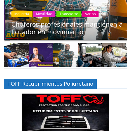
Industria
Movilidad
Transporte
Varios
Choferes profesionales mantienen a
Ecuador en movimiento
TOFF Recubrimientos Poliuretano