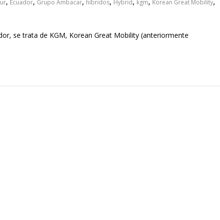
,
,
,
,
,
,
,
Sur
Ecuador
Grupo Ambacar
híbridos
Hybrid
kgm
Korean Great Mobility
or, se trata de KGM, Korean Great Mobility (anteriormente