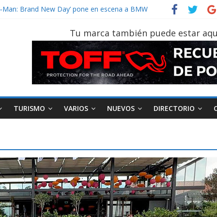
der‑Man: Brand New Day’ pone en escena a BMW
tu vehículo si permanece varios días sin usar?
026, edición 47ª, recorre 7 provincias en 8 días
Tu marca también puede estar aqu
notruk Bolden para cubrir las rutas de La Vuelta
TURISMO
VARIOS
NUEVOS
DIRECTORIO
AEADE
Industria
Motociclismo
M
smo
Varios
Movilidad