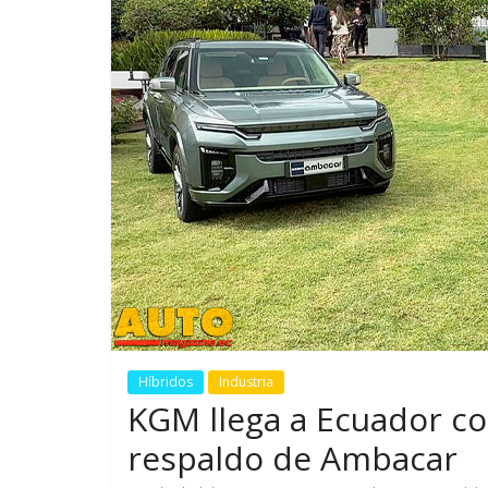
GM reafirma su
¿Qué puede
compromiso con movilidad
vehículo si
más segura y conectada
varios días
Híbridos
Industria
KGM llega a Ecuador co
respaldo de Ambacar