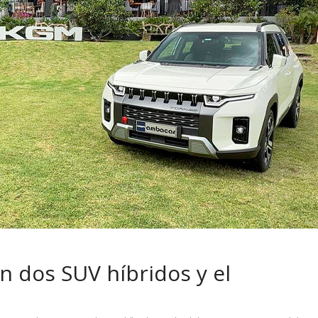
 pasar con tu
Campaña busca cambiar
 permanece
destino de los motociclis
 sin usar?
en la región
n dos SUV híbridos y el