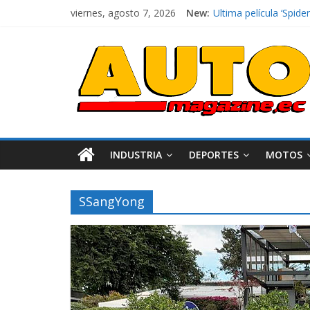
Ultima película ‘Spi
viernes, agosto 7, 2026
New:
¿Qué puede pasar con 
La Vuelta al Ecuador 2
La FEDAK recibe 12 Si
INDUSTRIA
DEPORTES
MOTOS
SSangYong
Industria
Movilidad
Varios
Movilidad
Turi