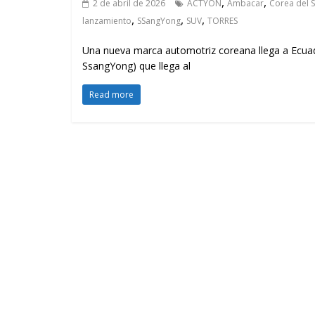
,
,
2 de abril de 2026
ACTYON
Ambacar
Corea del 
,
,
,
lanzamiento
SSangYong
SUV
TORRES
Una nueva marca automotriz coreana llega a Ecuad
SsangYong) que llega al
Read more