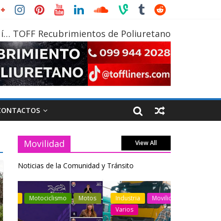
í… TOFF Recubrimientos de Poliuretano
CONTACTOS
Movilidad
View All
Noticias de la Comunidad y Tránsito
otos
Industria
Movilidad
Transporte
Industria
Varios
Varios