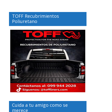
TOFF Recubrimientos
Poliuretano
Cuida a tu amigo como se
merece