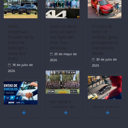
Volvo
Quito se alista
El costo de
reingresa a
para un nuevo
tener un
Ecuador de la
Kia Open del
vehículo gana
mano de
PGA Tour
protagonismo
Inchcape y
Americas
a la hora de
lanza dos
decidir
20 de mayo de
PHEV
30 de julio de
2026
18 de julio de
2026
2026
Kia reúne a
jugadores de
Ultima película
Mercado
fútbol de todo
‘Spider‑Man:
automotor
el mundo en
Brand New
nacional cierra
‘Kia OMBC
Day’ pone en