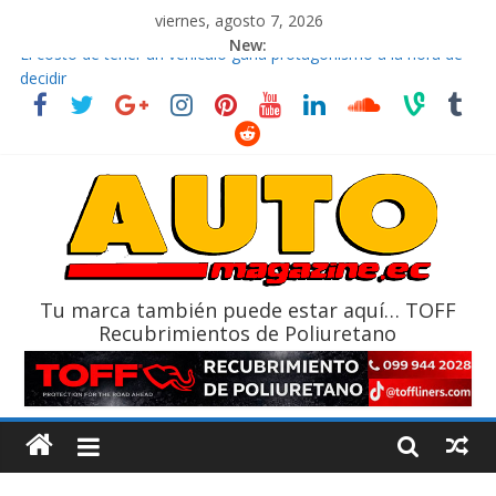
viernes, agosto 7, 2026
New:
El costo de tener un vehículo gana protagonismo a la hora de
decidir
Ultima película ‘Spider‑Man: Brand New Day’ pone en escena a
BMW
¿Qué puede pasar con tu vehículo si permanece varios días sin
usar?
La Vuelta al Ecuador 2026, edición 47ª, recorre 7 provincias en 8
días
La FEDAK recibe 12 Sinotruk Bolden para cubrir las rutas de La
Vuelta
Tu marca también puede estar aquí… TOFF
Recubrimientos de Poliuretano