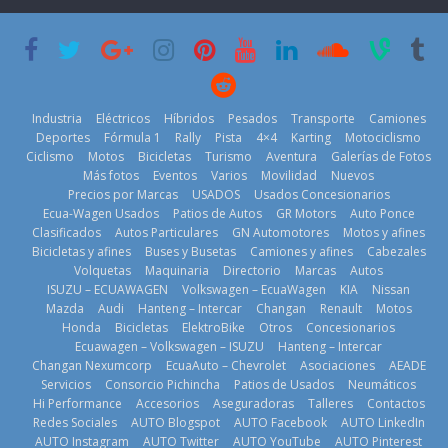
su mejor 1er
Cup’
escena a
semestre en la
BMW
6 de mayo de
historia
29 de julio de
2026
11 de julio de
2026
2026
Industria
Eléctricos
Híbridos
Pesados
Transporte
Camiones
Deportes
Fórmula 1
Rally
Pista
4×4
Karting
Motociclismo
Ciclismo
Motos
Bicicletas
Turismo
Aventura
Galerías de Fotos
Más fotos
Eventos
Varios
Movilidad
Nuevos
La Vuelta al
Precios por Marcas
USADOS
Usados Concesionarios
Ecuador 2026,
¿Qué puede
Ecua-Wagen Usados
Patios de Autos
GR Motors
Auto Ponce
BMW, Toyota,
edición 47ª,
pasar con tu
Clasificados
Autos Particulares
GN Automotores
Motos y afines
Bosch y
recorre 7
vehículo si
Bicicletas y afines
Buses y Busetas
Camiones y afines
Cabezales
Repsol
provincias en 8
permanece
Volquetas
Maquinaria
Directorio
Marcas
Autos
prueban flota
días
varios días sin
ISUZU – ECUAWAGEN
Volkswagen – EcuaWagen
KIA
Nissan
que usa
usar?
1 de agosto de
Mazda
Audi
Hanteng – Intercar
Changan
Renault
Motos
gasolina 100%
3 de agosto de
Honda
Bicicletas
ElektroBike
Otros
Concesionarios
2026
renovable
Ecuawagen – Volkswagen – ISUZU
Hanteng – Intercar
2026
25 de julio de
Changan Nexumcorp
EcuaAuto – Chevrolet
Asociaciones
AEADE
Servicios
Consorcio Pichincha
Patios de Usados
Neumáticos
2026
Hi Performance
Accesorios
Aseguradoras
Talleres
Contactos
Redes Sociales
AUTO Blogspot
AUTO Facebook
AUTO LinkedIn
AUTO Instagram
AUTO Twitter
AUTO YouTube
AUTO Pinterest