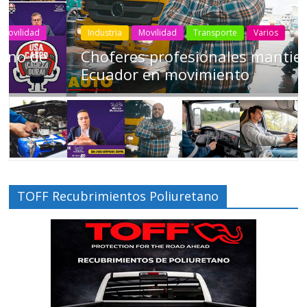
Industria
Movilidad
Transporte
Varios
Choferes profesionales mantienen a
Ecuador en movimiento
TOFF Recubrimientos Poliuretano