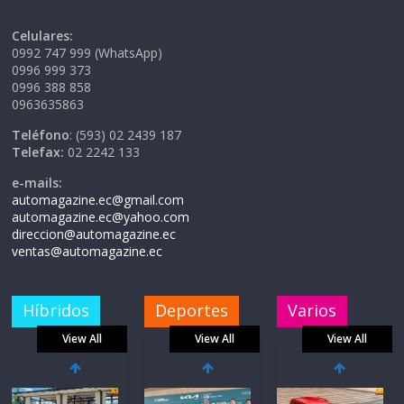
Celulares:
0992 747 999 (WhatsApp)
0996 999 373
0996 388 858
0963635863
Teléfono
: (593) 02 2439 187
Telefax:
02 2242 133
e-mails:
automagazine.ec@gmail.com
automagazine.ec@yahoo.com
direccion@automagazine.ec
ventas@automagazine.ec
Híbridos
Deportes
Varios
View All
View All
View All