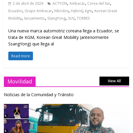
,
,
,
2 de abril de 2026
ACTYON
Ambacar
Corea del Sur
,
,
,
,
,
Ecuador
Grupo Ambacar
híbridos
Hybrid
kgm
Korean Great
,
,
,
,
Mobility
lanzamiento
SSangYong
SUV
TORRES
Una nueva marca automotriz coreana llega a Ecuador, se
trata de KGM, Korean Great Mobility (anteriormente
SsangYong) que llega al
Read more
Movilidad
View All
Noticias de la Comunidad y Tránsito