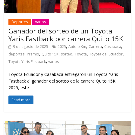
Deportes
Varios
Ganador del sorteo de un Toyota
Yaris Fastback por carrera Quito 15K
,
,
,
,
9 de agosto de 2025
2025
Auto o Km
Carrera
Casabaca
,
,
,
,
,
,
deportes
Premio
Quito 15K
sorteo
Toyota
Toyota del Ecuador
,
Toyota Yaris Fastback
varios
Toyota Ecuador y Casabaca entregaron un Toyota Yaris
Fastback al ganador del sorteo de la carrera Quito 15K
2025, este
Read more