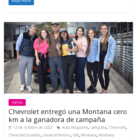
Read more
Varios
Chevrolet entregó una Montana cero
km a la ganadora de campaña
,
,
,
12 de octubre de 2023
Auto Magazine
campaña
Chevrolet
,
,
,
,
Chevrolet Ecuador
General Motors
GM
Montana
Montana