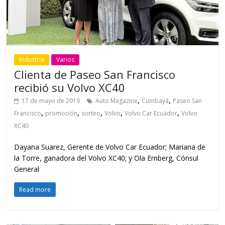
Industria
Varios
Clienta de Paseo San Francisco
recibió su Volvo XC40
,
,
17 de mayo de 2019
Auto Magazine
Cumbayá
Paseo San
,
,
,
,
,
Francisco
promoción
sorteo
Volvo
Volvo Car Ecuador
Volvo
XC40
Dayana Suarez, Gerente de Volvo Car Ecuador; Mariana de
la Torre, ganadora del Volvo XC40; y Ola Ernberg, Cónsul
General
Read more