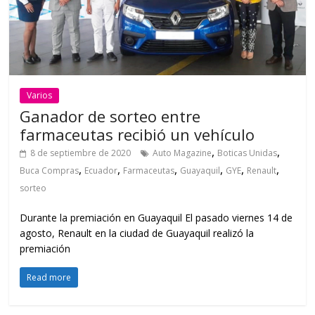
Varios
Ganador de sorteo entre
farmaceutas recibió un vehículo
,
,
8 de septiembre de 2020
Auto Magazine
Boticas Unidas
,
,
,
,
,
,
Buca Compras
Ecuador
Farmaceutas
Guayaquil
GYE
Renault
sorteo
Durante la premiación en Guayaquil El pasado viernes 14 de
agosto, Renault en la ciudad de Guayaquil realizó la
premiación
Read more