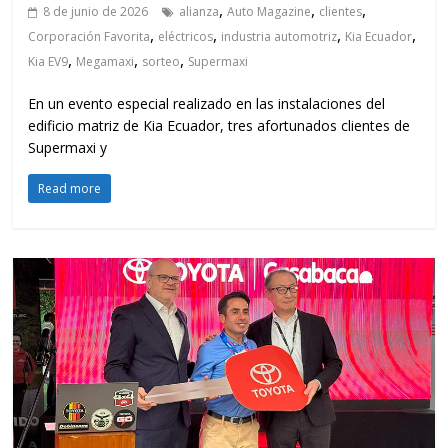
,
,
,
8 de junio de 2026
alianza
Auto Magazine
clientes
,
,
,
,
Corporación Favorita
eléctricos
industria automotriz
Kia Ecuador
,
,
,
Kia EV9
Megamaxi
sorteo
Supermaxi
En un evento especial realizado en las instalaciones del
edificio matriz de Kia Ecuador, tres afortunados clientes de
Supermaxi y
Read more