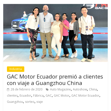
Industria
GAC Motor Ecuador premió a clientes
con viaje a Guangzhou China
,
,
,
28 de febrero de 2020
Auto Magazine
Autoshow
China
,
,
,
,
,
,
clientes
Ecuador
Fábrica
GAC
GAC Motor
GAC Motor Ecuador
,
,
Guangzhou
sorteo
viaje