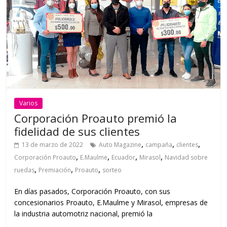
Varios
Corporación Proauto premió la
fidelidad de sus clientes
,
,
,
13 de marzo de 2022
Auto Magazine
campaña
clientes
,
,
,
,
Corporación Proauto
E.Maulme
Ecuador
Mirasol
Navidad sobre
,
,
,
ruedas
Premiación
Proauto
sorteo
En días pasados, Corporación Proauto, con sus
concesionarios Proauto, E.Maulme y Mirasol, empresas de
la industria automotriz nacional, premió la