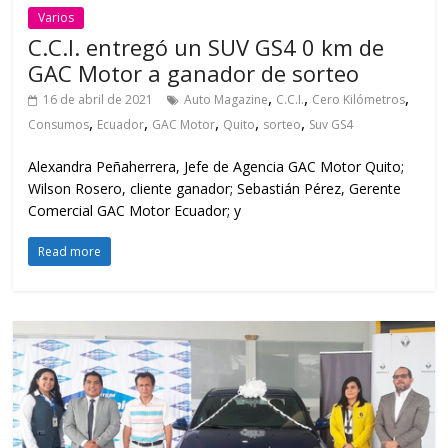
Varios
C.C.I. entregó un SUV GS4 0 km de
GAC Motor a ganador de sorteo
,
,
,
16 de abril de 2021
Auto Magazine
C.C.I.
Cero Kilómetros
,
,
,
,
,
Consumos
Ecuador
GAC Motor
Quito
sorteo
Suv GS4
Alexandra Peñaherrera, Jefe de Agencia GAC Motor Quito;
Wilson Rosero, cliente ganador; Sebastián Pérez, Gerente
Comercial GAC Motor Ecuador; y
Read more