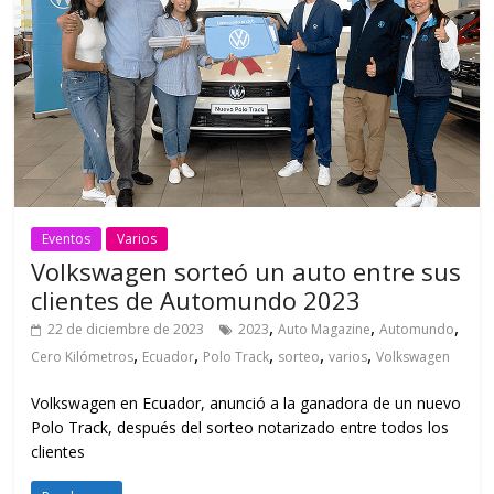
Eventos
Varios
Volkswagen sorteó un auto entre sus
clientes de Automundo 2023
,
,
,
22 de diciembre de 2023
2023
Auto Magazine
Automundo
,
,
,
,
,
Cero Kilómetros
Ecuador
Polo Track
sorteo
varios
Volkswagen
Volkswagen en Ecuador, anunció a la ganadora de un nuevo
Polo Track, después del sorteo notarizado entre todos los
clientes