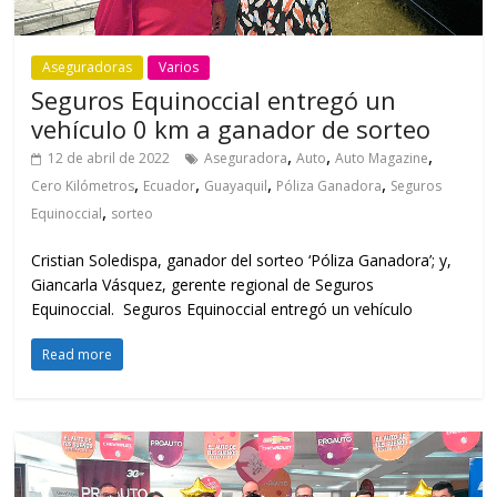
Aseguradoras
Varios
Seguros Equinoccial entregó un
vehículo 0 km a ganador de sorteo
,
,
,
12 de abril de 2022
Aseguradora
Auto
Auto Magazine
,
,
,
,
Cero Kilómetros
Ecuador
Guayaquil
Póliza Ganadora
Seguros
,
Equinoccial
sorteo
Cristian Soledispa, ganador del sorteo ‘Póliza Ganadora’; y,
Giancarla Vásquez, gerente regional de Seguros
Equinoccial. Seguros Equinoccial entregó un vehículo
Read more