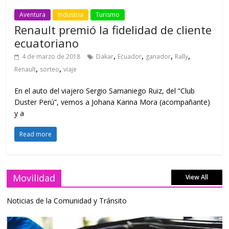
Aventura
Industria
Turismo
Renault premió la fidelidad de cliente
ecuatoriano
,
,
,
,
4 de marzo de 2018
Dakar
Ecuador
ganador
Rally
,
,
Renault
sorteo
viaje
En el auto del viajero Sergio Samaniego Ruiz, del “Club
Duster Perú”, vemos a Johana Karina Mora (acompañante)
y a
Read more
Movilidad
View All
Noticias de la Comunidad y Tránsito