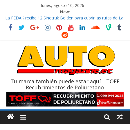
lunes, agosto 10, 2026
New:
La FEDAK recibe 12 Sinotruk Bolden para cubrir las rutas de La
Vuelta
El costo de tener un vehículo gana protagonismo a la hora de
decidir
Mercado automotor ecuatoriano creció un 28% en julio de
2026
¿Qué puede pasar con tu vehículo si permanece varios días sin
usar?
La Vuelta al Ecuador 2026, edición 47ª, recorre 7 provincias en 8
días
Tu marca también puede estar aquí… TOFF
Recubrimientos de Poliuretano