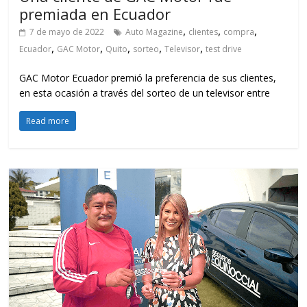
premiada en Ecuador
,
,
,
7 de mayo de 2022
Auto Magazine
clientes
compra
,
,
,
,
,
Ecuador
GAC Motor
Quito
sorteo
Televisor
test drive
GAC Motor Ecuador premió la preferencia de sus clientes,
en esta ocasión a través del sorteo de un televisor entre
Read more