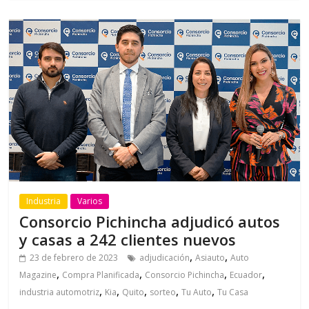
Industria
Varios
Consorcio Pichincha adjudicó autos
y casas a 242 clientes nuevos
,
,
23 de febrero de 2023
adjudicación
Asiauto
Auto
,
,
,
,
Magazine
Compra Planificada
Consorcio Pichincha
Ecuador
,
,
,
,
,
industria automotriz
Kia
Quito
sorteo
Tu Auto
Tu Casa