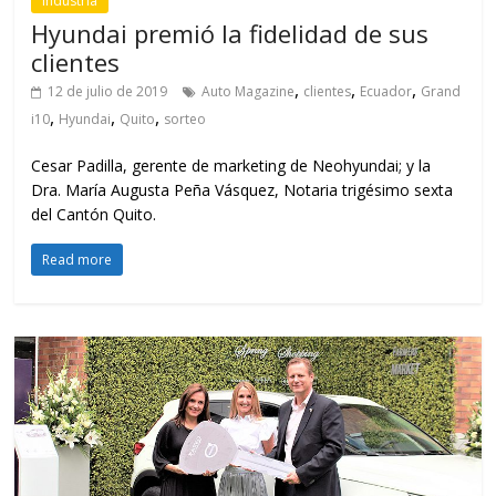
Industria
Hyundai premió la fidelidad de sus
clientes
,
,
,
12 de julio de 2019
Auto Magazine
clientes
Ecuador
Grand
,
,
,
i10
Hyundai
Quito
sorteo
Cesar Padilla, gerente de marketing de Neohyundai; y la
Dra. María Augusta Peña Vásquez, Notaria trigésimo sexta
del Cantón Quito.
Read more