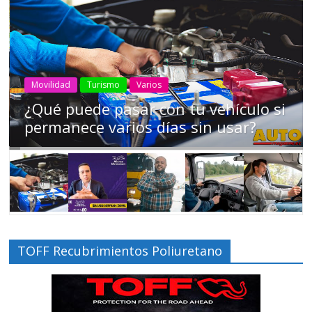
AEADE
Industria
Motociclismo
Motos
Movilidad
Campaña busca cambiar destino de
los motociclistas en la región
TOFF Recubrimientos Poliuretano