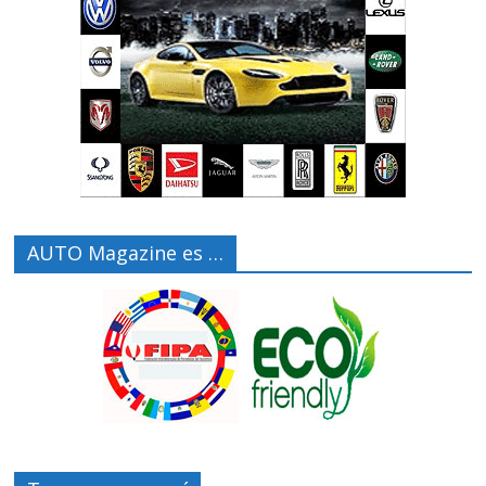
AUTO Magazine es …