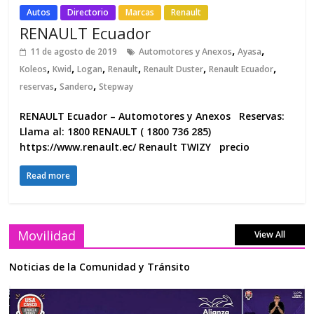
Autos
Directorio
Marcas
Renault
RENAULT Ecuador
,
,
11 de agosto de 2019
Automotores y Anexos
Ayasa
,
,
,
,
,
,
Koleos
Kwid
Logan
Renault
Renault Duster
Renault Ecuador
,
,
reservas
Sandero
Stepway
RENAULT Ecuador – Automotores y Anexos Reservas:
Llama al: 1800 RENAULT ( 1800 736 285)
https://www.renault.ec/ Renault TWIZY precio
Read more
Movilidad
View All
Noticias de la Comunidad y Tránsito