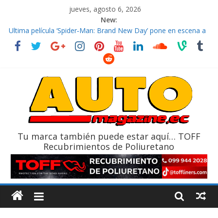
jueves, agosto 6, 2026
New:
El costo de tener un vehículo gana protagonismo a la hora de
decidir
Ultima película ‘Spider‑Man: Brand New Day’ pone en escena a
BMW
¿Qué puede pasar con tu vehículo si permanece varios días sin
usar?
La Vuelta al Ecuador 2026, edición 47ª, recorre 7 provincias en 8
días
La FEDAK recibe 12 Sinotruk Bolden para cubrir las rutas de La
Vuelta
Tu marca también puede estar aquí… TOFF
Recubrimientos de Poliuretano