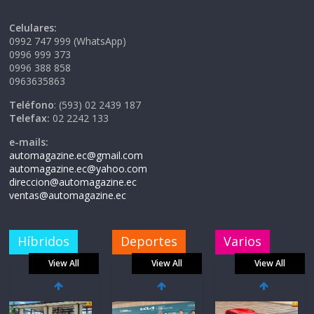
Celulares:
0992 747 999 (WhatsApp)
0996 999 373
0996 388 858
0963635863
Teléfono
: (593) 02 2439 187
Telefax:
02 2242 133
e-mails:
automagazine.ec@gmail.com
automagazine.ec@yahoo.com
direccion@automagazine.ec
ventas@automagazine.ec
Híbridos
Deportes
Varios
View All
View All
View All