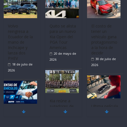
Volvo
Quito se alista
El costo de
reingresa a
para un nuevo
tener un
Ecuador de la
Kia Open del
vehículo gana
mano de
PGA Tour
protagonismo
Inchcape y
Americas
a la hora de
lanza dos
decidir
20 de mayo de
PHEV
30 de julio de
2026
18 de julio de
2026
2026
Kia reúne a
jugadores de
Ultima película
Mercado
fútbol de todo
‘Spider‑Man:
automotor
el mundo en
Brand New
nacional cierra
‘Kia OMBC
Day’ pone en