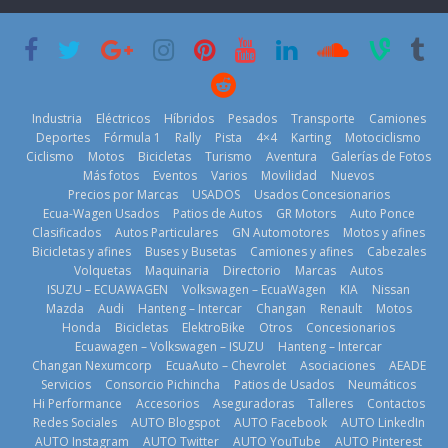
su mejor 1er
Cup’
escena a
semestre en la
BMW
6 de mayo de
historia
29 de julio de
2026
11 de julio de
2026
2026
Industria
Eléctricos
Híbridos
Pesados
Transporte
Camiones
Deportes
Fórmula 1
Rally
Pista
4×4
Karting
Motociclismo
Ciclismo
Motos
Bicicletas
Turismo
Aventura
Galerías de Fotos
Más fotos
Eventos
Varios
Movilidad
Nuevos
La Vuelta al
Precios por Marcas
USADOS
Usados Concesionarios
Ecuador 2026,
¿Qué puede
Ecua-Wagen Usados
Patios de Autos
GR Motors
Auto Ponce
BMW, Toyota,
edición 47ª,
pasar con tu
Clasificados
Autos Particulares
GN Automotores
Motos y afines
Bosch y
recorre 7
vehículo si
Bicicletas y afines
Buses y Busetas
Camiones y afines
Cabezales
Repsol
provincias en 8
permanece
Volquetas
Maquinaria
Directorio
Marcas
Autos
prueban flota
días
varios días sin
ISUZU – ECUAWAGEN
Volkswagen – EcuaWagen
KIA
Nissan
que usa
usar?
1 de agosto de
Mazda
Audi
Hanteng – Intercar
Changan
Renault
Motos
gasolina 100%
3 de agosto de
Honda
Bicicletas
ElektroBike
Otros
Concesionarios
2026
renovable
Ecuawagen – Volkswagen – ISUZU
Hanteng – Intercar
2026
25 de julio de
Changan Nexumcorp
EcuaAuto – Chevrolet
Asociaciones
AEADE
Servicios
Consorcio Pichincha
Patios de Usados
Neumáticos
2026
Hi Performance
Accesorios
Aseguradoras
Talleres
Contactos
Redes Sociales
AUTO Blogspot
AUTO Facebook
AUTO LinkedIn
AUTO Instagram
AUTO Twitter
AUTO YouTube
AUTO Pinterest