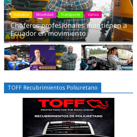
Industria
Movilidad
Transporte
Varios
Choferes profesionales mantienen a
Ecuador en movimiento
TOFF Recubrimientos Poliuretano