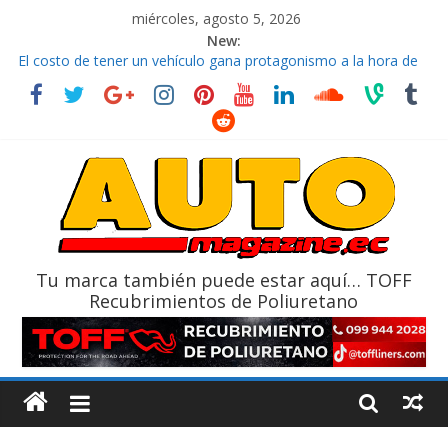
miércoles, agosto 5, 2026
New:
El costo de tener un vehículo gana protagonismo a la hora de
decidir
Ultima película ‘Spider‑Man: Brand New Day’ pone en escena a
BMW
¿Qué puede pasar con tu vehículo si permanece varios días sin
usar?
La Vuelta al Ecuador 2026, edición 47ª, recorre 7 provincias en 8
días
La FEDAK recibe 12 Sinotruk Bolden para cubrir las rutas de La
Vuelta
Tu marca también puede estar aquí… TOFF
Recubrimientos de Poliuretano