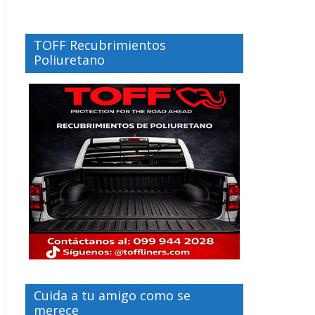
TOFF Recubrimientos
Poliuretano
Cuida a tu amigo como se
merece