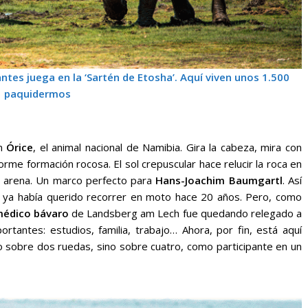
tes juega en la ‘Sartén de Etosha’. Aquí viven unos 1.500
paquidermos
un
Órice
, el animal nacional de Namibia. Gira la cabeza, mira con
rme formación rocosa. El sol crepuscular hace relucir la roca en
e arena. Un marco perfecto para
Hans-Joachim Baumgartl
. Así
 ya había querido recorrer en moto hace 20 años. Pero, como
édico bávaro
de Landsberg am Lech fue quedando relegado a
tantes: estudios, familia, trabajo… Ahora, por fin, está aquí
o sobre dos ruedas, sino sobre cuatro, como participante en un