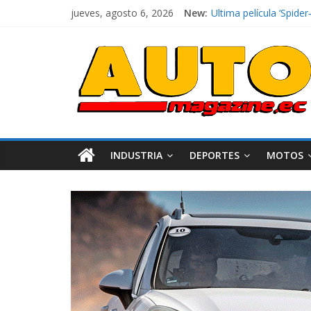
jueves, agosto 6, 2026
New:
El costo de tener un 
Ultima película ‘Spi
¿Qué puede pasar con 
La Vuelta al Ecuador 2
La FEDAK recibe 12 Sin
INDUSTRIA
DEPORTES
MOTOS
Industria
Movilidad
Varios
Movilidad
Turi