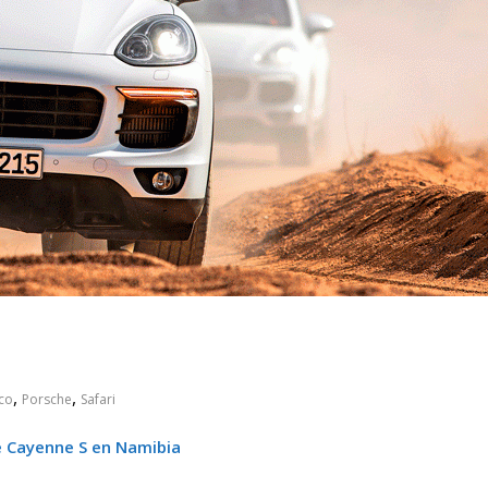
 pasar con tu
Campaña busca cambiar
 permanece
destino de los motociclis
 sin usar?
en la región
,
,
co
Porsche
Safari
 Cayenne S en Namibia