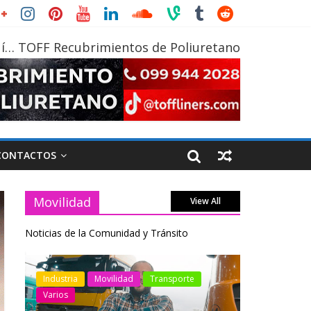
í… TOFF Recubrimientos de Poliuretano
CONTACTOS
Movilidad
View All
Noticias de la Comunidad y Tránsito
otos
Industria
Movilidad
Transporte
Industria
Varios
Varios