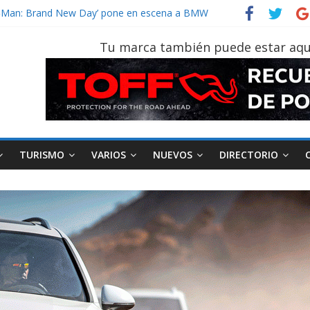
vehículo gana protagonismo a la hora de decidir
der‑Man: Brand New Day’ pone en escena a BMW
tu vehículo si permanece varios días sin usar?
Tu marca también puede estar aqu
026, edición 47ª, recorre 7 provincias en 8 días
otruk Bolden para cubrir las rutas de La Vuelta
TURISMO
VARIOS
NUEVOS
DIRECTORIO
AEADE
Industria
Motociclismo
M
smo
Varios
Movilidad