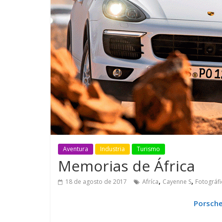
GM reafirma su
¿Qué puede
compromiso con movilidad
vehículo si
más segura y conectada
varios días
Aventura
Industria
Turismo
Memorias de África
,
,
18 de agosto de 2017
Afríca
Cayenne S
Fotográfi
Porsche