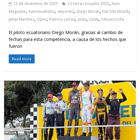
,
12 de diciembre de 2025
10 Horas Ecuador 2025
Auto
,
,
,
,
,
Magazine
Automovilismo
deportes
Diego Morán
Fiat 500 Abarth
,
,
,
,
,
Julián Martínez
Open
Patricio Larrea
pista
Quali
Yahuarcocha
El piloto ecuatoriano Diego Morán, gracias al cambio de
fechas para esta competencia, a causa de los hechos que
fueron
Read more