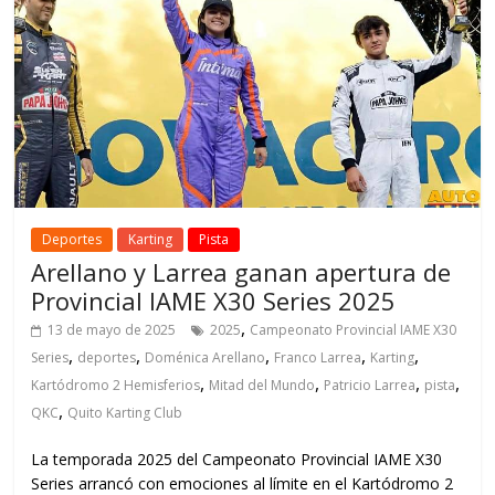
Deportes
Karting
Pista
Arellano y Larrea ganan apertura de
Provincial IAME X30 Series 2025
,
13 de mayo de 2025
2025
Campeonato Provincial IAME X30
,
,
,
,
,
Series
deportes
Doménica Arellano
Franco Larrea
Karting
,
,
,
,
Kartódromo 2 Hemisferios
Mitad del Mundo
Patricio Larrea
pista
,
QKC
Quito Karting Club
La temporada 2025 del Campeonato Provincial IAME X30
Series arrancó con emociones al límite en el Kartódromo 2