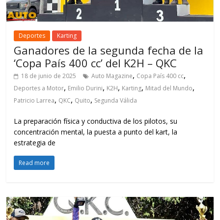
Deportes
Karting
Ganadores de la segunda fecha de la
‘Copa País 400 cc’ del K2H – QKC
,
,
18 de junio de 2025
Auto Magazine
Copa País 400 cc
,
,
,
,
,
Deportes a Motor
Emilio Durini
K2H
Karting
Mitad del Mundo
,
,
,
Patricio Larrea
QKC
Quito
Segunda Válida
La preparación física y conductiva de los pilotos, su
concentración mental, la puesta a punto del kart, la
estrategia de
Read more