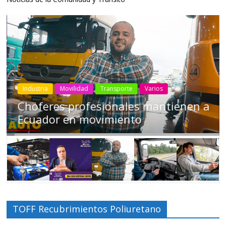
Industria
Movilidad
Transporte
Varios
Choferes profesionales mantienen a
Ecuador en movimiento
TOFF Recubrimientos Poliuretano