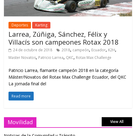
Deportes
Karting
Larrea, Zúñiga, Sánchez, Félix y
Villacís son campeones Rotax 2018
,
,
,
,
24 de octubre de 2018
2018
campeón
Ecuador
K2H
,
,
,
Master Novatos
Patricio Larrea
QKC
Rotax Max Challenge
Patricio Larrea, flamante campeón 2018 en la categoría
Máster/Novatos del Rotax Max Challenge Ecuador, del QKC
La jornada final del
Read more
Movilidad
View All
Noticias de la Comunidad y Tránsito