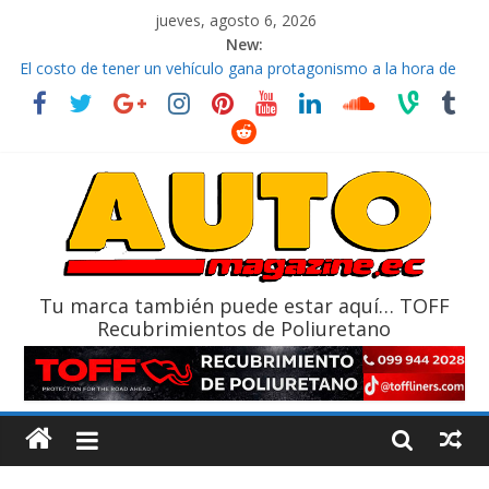
jueves, agosto 6, 2026
New:
El costo de tener un vehículo gana protagonismo a la hora de
decidir
Ultima película ‘Spider‑Man: Brand New Day’ pone en escena a
BMW
¿Qué puede pasar con tu vehículo si permanece varios días sin
usar?
La Vuelta al Ecuador 2026, edición 47ª, recorre 7 provincias en 8
días
La FEDAK recibe 12 Sinotruk Bolden para cubrir las rutas de La
Vuelta
Tu marca también puede estar aquí… TOFF
Recubrimientos de Poliuretano