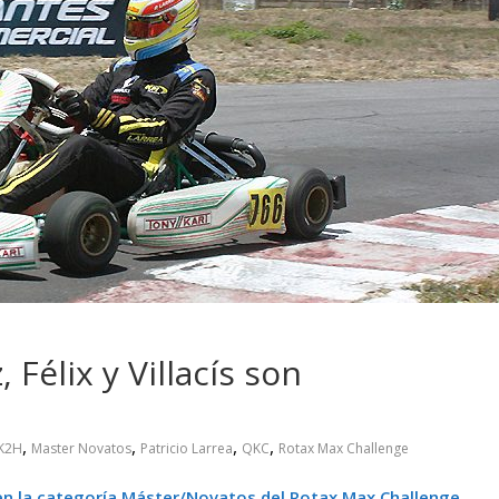
 pasar con tu
Campaña busca cambiar
 permanece
destino de los motociclis
 sin usar?
en la región
 Félix y Villacís son
,
,
,
,
K2H
Master Novatos
Patricio Larrea
QKC
Rotax Max Challenge
en la categoría Máster/Novatos del Rotax Max Challenge