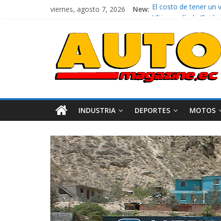
viernes, agosto 7, 2026
New:
El costo de tener un 
Ultima película ‘Spi
¿Qué puede pasar con 
La Vuelta al Ecuador 2
La FEDAK recibe 12 Si
INDUSTRIA
DEPORTES
MOTOS
Industria
Movilidad
Varios
Movilidad
Turi