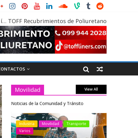
í… TOFF Recubrimientos de Poliuretano
CONTACTOS
Movilidad
View All
Noticias de la Comunidad y Tránsito
otos
Industria
Movilidad
Transporte
Industria
Varios
Varios