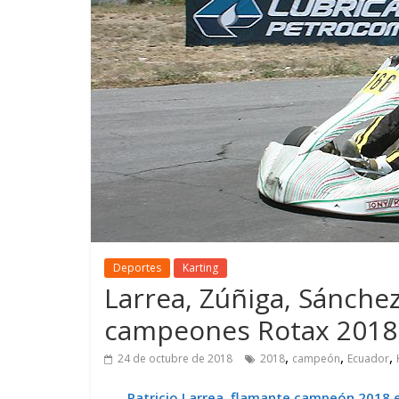
GM reafirma su
¿Qué puede
compromiso con movilidad
vehículo si
más segura y conectada
varios días
Deportes
Karting
Larrea, Zúñiga, Sánchez,
campeones Rotax 2018
,
,
,
24 de octubre de 2018
2018
campeón
Ecuador
Patricio Larrea, flamante campeón 2018 