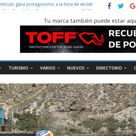
vehículo gana protagonismo a la hora de decidir
der‑Man: Brand New Day’ pone en escena a BMW
tu vehículo si permanece varios días sin usar?
Tu marca también puede estar aqu
026, edición 47ª, recorre 7 provincias en 8 días
notruk Bolden para cubrir las rutas de La Vuelta
TURISMO
VARIOS
NUEVOS
DIRECTORIO
AEADE
Industria
Motociclismo
M
smo
Varios
Movilidad