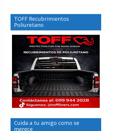
TOFF Recubrimientos
Poliuretano
Cuida a tu amigo como se
merece