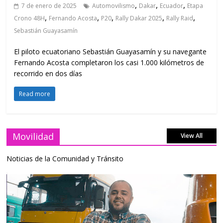
,
,
,
7 de enero de 2025
Automovilismo
Dakar
Ecuador
Etapa
,
,
,
,
,
Crono 48H
Fernando Acosta
P20
Rally Dakar 2025
Rally Raid
Sebastián Guayasamín
El piloto ecuatoriano Sebastián Guayasamín y su navegante
Fernando Acosta completaron los casi 1.000 kilómetros de
recorrido en dos días
Read more
Movilidad
View All
Noticias de la Comunidad y Tránsito