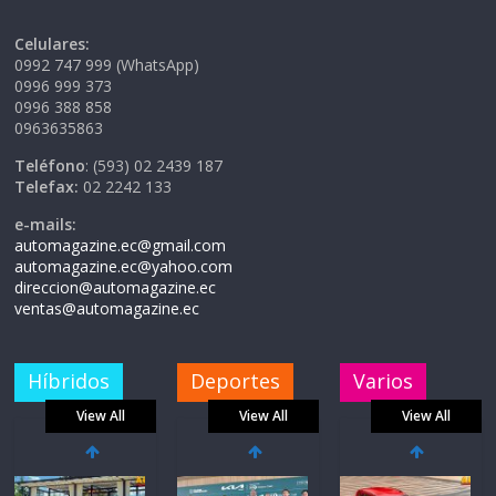
Celulares:
0992 747 999 (WhatsApp)
0996 999 373
0996 388 858
0963635863
Teléfono
: (593) 02 2439 187
Telefax:
02 2242 133
e-mails:
automagazine.ec@gmail.com
automagazine.ec@yahoo.com
direccion@automagazine.ec
ventas@automagazine.ec
Híbridos
Deportes
Varios
View All
View All
View All