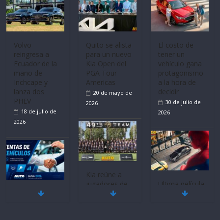
Volvo
Quito se alista
El costo de
reingresa a
para un nuevo
tener un
Ecuador de la
Kia Open del
vehículo gana
mano de
PGA Tour
protagonismo
Inchcape y
Americas
a la hora de
lanza dos
decidir
20 de mayo de
PHEV
30 de julio de
2026
18 de julio de
2026
2026
Kia reúne a
jugadores de
Ultima película
Mercado
fútbol de todo
‘Spider‑Man:
automotor
el mundo en
Brand New
nacional cierra
‘Kia OMBC
Day’ pone en