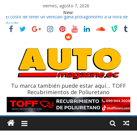
viernes, agosto 7, 2026
New:
El costo de tener un vehículo gana protagonismo a la hora de
decidir
Ultima película ‘Spider‑Man: Brand New Day’ pone en escena a
BMW
¿Qué puede pasar con tu vehículo si permanece varios días sin
usar?
La Vuelta al Ecuador 2026, edición 47ª, recorre 7 provincias en 8
días
La FEDAK recibe 12 Sinotruk Bolden para cubrir las rutas de La
Vuelta
Tu marca también puede estar aquí… TOFF
Recubrimientos de Poliuretano