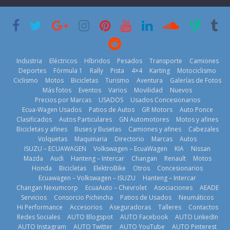
su mejor 1er
Cup’
escena a
semestre en la
BMW
6 de mayo de
historia
29 de julio de
2026
11 de julio de
2026
2026
Industria
Eléctricos
Híbridos
Pesados
Transporte
Camiones
Deportes
Fórmula 1
Rally
Pista
4×4
Karting
Motociclismo
Ciclismo
Motos
Bicicletas
Turismo
Aventura
Galerías de Fotos
Más fotos
Eventos
Varios
Movilidad
Nuevos
La Vuelta al
Precios por Marcas
USADOS
Usados Concesionarios
Ecuador 2026,
¿Qué puede
Ecua-Wagen Usados
Patios de Autos
GR Motors
Auto Ponce
BMW, Toyota,
edición 47ª,
pasar con tu
Clasificados
Autos Particulares
GN Automotores
Motos y afines
Bosch y
recorre 7
vehículo si
Bicicletas y afines
Buses y Busetas
Camiones y afines
Cabezales
Repsol
provincias en 8
permanece
Volquetas
Maquinaria
Directorio
Marcas
Autos
prueban flota
días
varios días sin
ISUZU – ECUAWAGEN
Volkswagen – EcuaWagen
KIA
Nissan
que usa
usar?
1 de agosto de
Mazda
Audi
Hanteng – Intercar
Changan
Renault
Motos
gasolina 100%
3 de agosto de
Honda
Bicicletas
ElektroBike
Otros
Concesionarios
2026
renovable
Ecuawagen – Volkswagen – ISUZU
Hanteng – Intercar
2026
25 de julio de
Changan Nexumcorp
EcuaAuto – Chevrolet
Asociaciones
AEADE
Servicios
Consorcio Pichincha
Patios de Usados
Neumáticos
2026
Hi Performance
Accesorios
Aseguradoras
Talleres
Contactos
Redes Sociales
AUTO Blogspot
AUTO Facebook
AUTO LinkedIn
AUTO Instagram
AUTO Twitter
AUTO YouTube
AUTO Pinterest