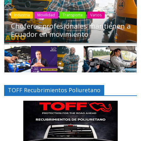
Industria
Movilidad
Transporte
Varios
Choferes profesionales mantienen a
Ecuador en movimiento
TOFF Recubrimientos Poliuretano