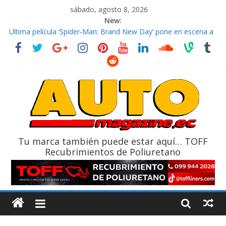
sábado, agosto 8, 2026
New:
El costo de tener un vehículo gana protagonismo a la hora de
decidir
Ultima película ‘Spider‑Man: Brand New Day’ pone en escena a
BMW
¿Qué puede pasar con tu vehículo si permanece varios días sin
usar?
La Vuelta al Ecuador 2026, edición 47ª, recorre 7 provincias en 8
días
La FEDAK recibe 12 Sinotruk Bolden para cubrir las rutas de La
Vuelta
Tu marca también puede estar aquí… TOFF
Recubrimientos de Poliuretano