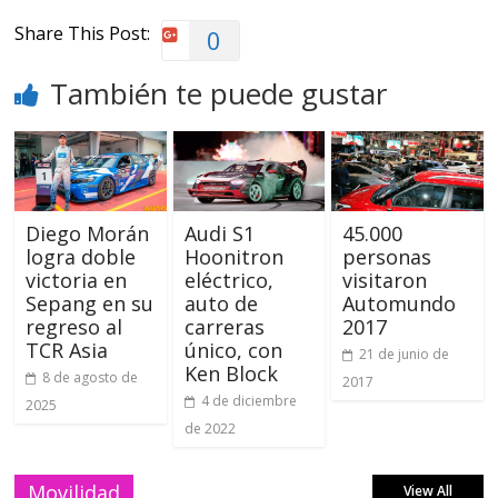
Share This Post:
0
También te puede gustar
Diego Morán
Audi S1
45.000
logra doble
Hoonitron
personas
victoria en
eléctrico,
visitaron
Sepang en su
auto de
Automundo
regreso al
carreras
2017
TCR Asia
único, con
21 de junio de
Ken Block
8 de agosto de
2017
4 de diciembre
2025
de 2022
Movilidad
View All