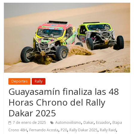
Deportes
Rally
Guayasamín finaliza las 48
Horas Chrono del Rally
Dakar 2025
,
,
,
7 de enero de 2025
Automovilismo
Dakar
Ecuador
Etapa
,
,
,
,
,
Crono 48H
Fernando Acosta
P20
Rally Dakar 2025
Rally Raid