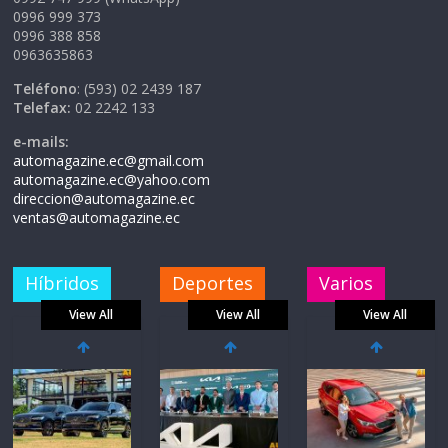
0996 999 373
0996 388 858
0963635863
Teléfono
: (593) 02 2439 187
Telefax:
02 2242 133
e-mails:
automagazine.ec@gmail.com
automagazine.ec@yahoo.com
direccion@automagazine.ec
ventas@automagazine.ec
Híbridos
Deportes
Varios
View All
View All
View All