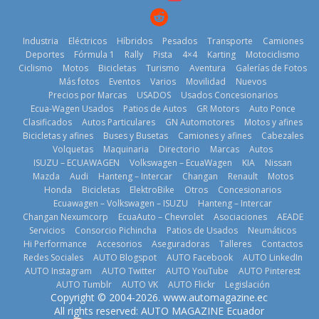
25 de julio de
2026
2026
Industria
Eléctricos
Híbridos
Pesados
Transporte
Camiones
Deportes
Fórmula 1
Rally
Pista
4×4
Karting
Motociclismo
Ciclismo
Motos
Bicicletas
Turismo
Aventura
Galerías de Fotos
Más fotos
Eventos
Varios
Movilidad
Nuevos
Kia reúne a
Precios por Marcas
USADOS
Usados Concesionarios
jugadores de
La FEDAK
Ecua-Wagen Usados
Patios de Autos
GR Motors
Auto Ponce
Nuevo SUV
fútbol de todo
recibe 12
Clasificados
Autos Particulares
GN Automotores
Motos y afines
Honda ZR-V
el mundo en
Sinotruk
Bicicletas y afines
Buses y Busetas
Camiones y afines
Cabezales
Advanced
‘Kia OMBC
Bolden para
Volquetas
Maquinaria
Directorio
Marcas
Autos
Hybrid para el
Cup’
cubrir las rutas
ISUZU – ECUAWAGEN
Volkswagen – EcuaWagen
KIA
Nissan
mercado local
de La Vuelta
6 de mayo de
Mazda
Audi
Hanteng – Intercar
Changan
Renault
Motos
23 de julio de
31 de julio de
Honda
Bicicletas
ElektroBike
Otros
Concesionarios
2026
Ecuawagen – Volkswagen – ISUZU
Hanteng – Intercar
2026
2026
Changan Nexumcorp
EcuaAuto – Chevrolet
Asociaciones
AEADE
Servicios
Consorcio Pichincha
Patios de Usados
Neumáticos
Hi Performance
Accesorios
Aseguradoras
Talleres
Contactos
Redes Sociales
AUTO Blogspot
AUTO Facebook
AUTO LinkedIn
AUTO Instagram
AUTO Twitter
AUTO YouTube
AUTO Pinterest
AUTO Tumblr
AUTO VK
AUTO Flickr
Legislación
La Vuelta al
Copyright © 2004-2026. www.automagazine.ec
Volvo
Ecuador 2026,
El costo de
All rights reserved: AUTO MAGAZINE Ecuador