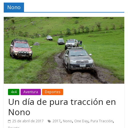
Nono
4x4
Aventura
Deportes
Un día de pura tracción en
Nono
,
,
,
,
25 de abril de 2017
2017
Nono
One Day
Pura Tracción