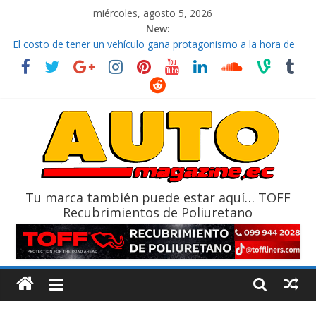
miércoles, agosto 5, 2026
New:
El costo de tener un vehículo gana protagonismo a la hora de
decidir
Ultima película ‘Spider‑Man: Brand New Day’ pone en escena a
BMW
¿Qué puede pasar con tu vehículo si permanece varios días sin
usar?
La Vuelta al Ecuador 2026, edición 47ª, recorre 7 provincias en 8
días
La FEDAK recibe 12 Sinotruk Bolden para cubrir las rutas de La
Vuelta
Tu marca también puede estar aquí… TOFF
Recubrimientos de Poliuretano