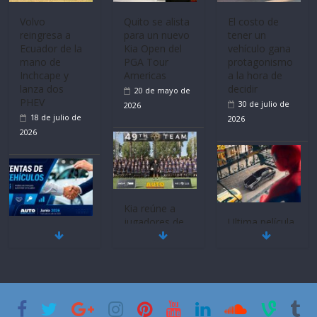
Mercado
La FEDAK
Ultima película
automotor
recibe 12
‘Spider‑Man:
nacional cierra
Sinotruk
Brand New
su mejor 1er
Bolden para
Day’ pone en
semestre en la
cubrir las rutas
escena a
historia
de La Vuelta
BMW
11 de julio de
31 de julio de
29 de julio de
2026
2026
2026
BMW, Toyota,
Quito se alista
¿Qué puede
Bosch y
para un nuevo
pasar con tu
Repsol
Kia Open del
vehículo si
prueban flota
PGA Tour
permanece
que usa
Americas
varios días sin
gasolina 100%
usar?
20 de mayo de
renovable
3 de agosto de
2026