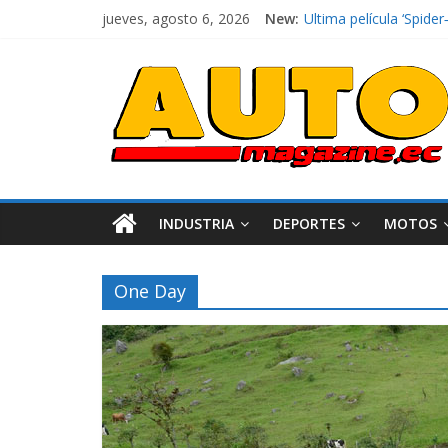
jueves, agosto 6, 2026
New:
Ultima película ‘Spi
¿Qué puede pasar con 
La Vuelta al Ecuador 2
La FEDAK recibe 12 Sin
El costo de tener un 
INDUSTRIA
DEPORTES
MOTOS
One Day
Industria
Movilidad
Varios
Movilidad
Turi