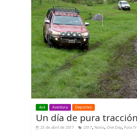
GM reafirma su
¿Qué puede
compromiso con movilidad
vehículo si
más segura y conectada
varios días
4x4
Aventura
Deportes
Un día de pura tracció
,
,
,
25 de abril de 2017
2017
Nono
One Day
Pura Tr