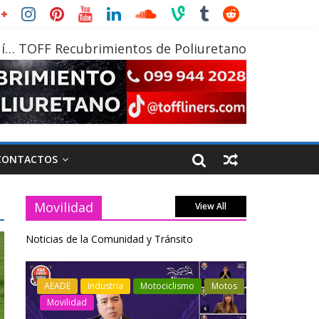
í… TOFF Recubrimientos de Poliuretano
CONTACTOS
Movilidad
View All
Noticias de la Comunidad y Tránsito
otos
Industria
Movilidad
Transporte
Industria
Varios
Varios