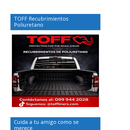
TOFF Recubrimientos
Poliuretano
Cuida a tu amigo como se
merece