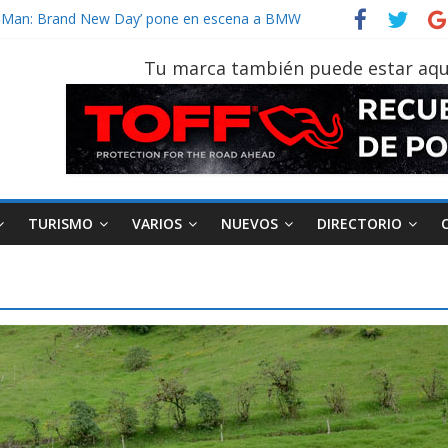
der‑Man: Brand New Day’ pone en escena a BMW
tu vehículo si permanece varios días sin usar?
026, edición 47ª, recorre 7 provincias en 8 días
Tu marca también puede estar aqu
otruk Bolden para cubrir las rutas de La Vuelta
vehículo gana protagonismo a la hora de decidir
TURISMO
VARIOS
NUEVOS
DIRECTORIO
AEADE
Industria
Motociclismo
M
smo
Varios
Movilidad