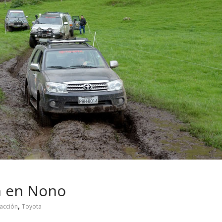
 pasar con tu
Campaña busca cambiar
 permanece
destino de los motociclis
 sin usar?
en la región
n en Nono
,
acción
Toyota