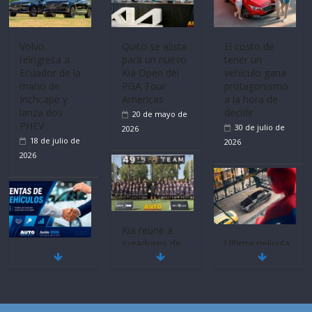
Volvo
Quito se alista
El costo de
reingresa a
para un nuevo
tener un
Ecuador de la
Kia Open del
vehículo gana
mano de
PGA Tour
protagonismo
Inchcape y
Americas
a la hora de
lanza dos
decidir
20 de mayo de
PHEV
30 de julio de
2026
18 de julio de
2026
2026
Kia reúne a
jugadores de
Ultima película
Mercado
fútbol de todo
‘Spider‑Man:
automotor
el mundo en
Brand New
nacional cierra
‘Kia OMBC
Day’ pone en
su mejor 1er
Cup’
escena a
semestre en la
BMW
6 de mayo de