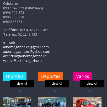
Celulares:
0992 747 999 (WhatsApp)
0996 999 373
0996 388 858
0963635863
Teléfono
: (593) 02 2439 187
Telefax:
02 2242 133
e-mails:
automagazine.ec@gmail.com
automagazine.ec@yahoo.com
direccion@automagazine.ec
ventas@automagazine.ec
Híbridos
Deportes
Varios
View All
View All
View All