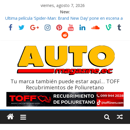
viernes, agosto 7, 2026
New:
El costo de tener un vehículo gana protagonismo a la hora de
decidir
Ultima película ‘Spider‑Man: Brand New Day’ pone en escena a
BMW
¿Qué puede pasar con tu vehículo si permanece varios días sin
usar?
La Vuelta al Ecuador 2026, edición 47ª, recorre 7 provincias en 8
días
La FEDAK recibe 12 Sinotruk Bolden para cubrir las rutas de La
Vuelta
Tu marca también puede estar aquí… TOFF
Recubrimientos de Poliuretano