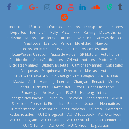
historia
29 de julio de
2026
11 de julio de
2026
2026
Industria
Eléctricos
Híbridos
Pesados
Transporte
Camiones
Deportes
Fórmula 1
Rally
Pista
4×4
Karting
Motociclismo
Ciclismo
Motos
Bicicletas
Turismo
Aventura
Galerías de Fotos
Más fotos
Eventos
Varios
Movilidad
Nuevos
La Vuelta al
Precios por Marcas
USADOS
Usados Concesionarios
Ecuador 2026,
¿Qué puede
Ecua-Wagen Usados
Patios de Autos
GR Motors
Auto Ponce
BMW, Toyota,
edición 47ª,
pasar con tu
Clasificados
Autos Particulares
GN Automotores
Motos y afines
Bosch y
recorre 7
vehículo si
Bicicletas y afines
Buses y Busetas
Camiones y afines
Cabezales
Repsol
provincias en 8
permanece
Volquetas
Maquinaria
Directorio
Marcas
Autos
prueban flota
días
varios días sin
ISUZU – ECUAWAGEN
Volkswagen – EcuaWagen
KIA
Nissan
que usa
usar?
1 de agosto de
Mazda
Audi
Hanteng – Intercar
Changan
Renault
Motos
gasolina 100%
3 de agosto de
Honda
Bicicletas
ElektroBike
Otros
Concesionarios
2026
renovable
Ecuawagen – Volkswagen – ISUZU
Hanteng – Intercar
2026
25 de julio de
Changan Nexumcorp
EcuaAuto – Chevrolet
Asociaciones
AEADE
Servicios
Consorcio Pichincha
Patios de Usados
Neumáticos
2026
Hi Performance
Accesorios
Aseguradoras
Talleres
Contactos
Redes Sociales
AUTO Blogspot
AUTO Facebook
AUTO LinkedIn
AUTO Instagram
AUTO Twitter
AUTO YouTube
AUTO Pinterest
AUTO Tumblr
AUTO VK
AUTO Flickr
Legislación