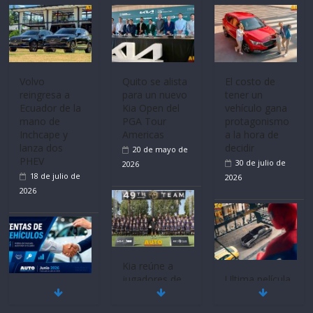
Volvo
Quito se alista
El costo de
reingresa a
para un nuevo
tener un
Ecuador de la
Kia Open del
vehículo gana
mano de
PGA Tour
protagonismo
Inchcape y
Americas
a la hora de
lanza dos
decidir
20 de mayo de
PHEV
30 de julio de
2026
18 de julio de
2026
2026
Kia reúne a
jugadores de
Ultima película
Mercado
fútbol de todo
‘Spider‑Man:
automotor
el mundo en
Brand New