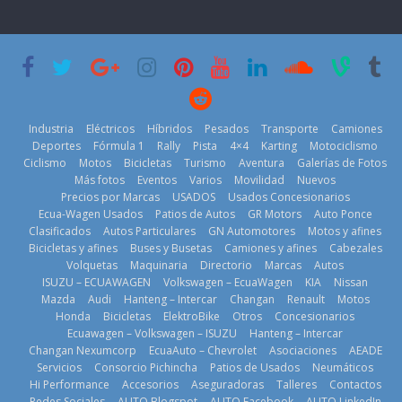
nacional cierra
‘Kia OMBC
Day’ pone en
su mejor 1er
Cup’
escena a
semestre en la
BMW
6 de mayo de
historia
29 de julio de
2026
11 de julio de
2026
2026
Industria
Eléctricos
Híbridos
Pesados
Transporte
Camiones
Deportes
Fórmula 1
Rally
Pista
4×4
Karting
Motociclismo
Ciclismo
Motos
Bicicletas
Turismo
Aventura
Galerías de Fotos
Más fotos
Eventos
Varios
Movilidad
Nuevos
La Vuelta al
Precios por Marcas
USADOS
Usados Concesionarios
Ecuador 2026,
¿Qué puede
Ecua-Wagen Usados
Patios de Autos
GR Motors
Auto Ponce
BMW, Toyota,
edición 47ª,
pasar con tu
Clasificados
Autos Particulares
GN Automotores
Motos y afines
Bosch y
recorre 7
vehículo si
Bicicletas y afines
Buses y Busetas
Camiones y afines
Cabezales
Repsol
provincias en 8
permanece
Volquetas
Maquinaria
Directorio
Marcas
Autos
prueban flota
días
varios días sin
ISUZU – ECUAWAGEN
Volkswagen – EcuaWagen
KIA
Nissan
que usa
usar?
1 de agosto de
Mazda
Audi
Hanteng – Intercar
Changan
Renault
Motos
gasolina 100%
3 de agosto de
Honda
Bicicletas
ElektroBike
Otros
Concesionarios
2026
renovable
Ecuawagen – Volkswagen – ISUZU
Hanteng – Intercar
2026
25 de julio de
Changan Nexumcorp
EcuaAuto – Chevrolet
Asociaciones
AEADE
Servicios
Consorcio Pichincha
Patios de Usados
Neumáticos
2026
Hi Performance
Accesorios
Aseguradoras
Talleres
Contactos
Redes Sociales
AUTO Blogspot
AUTO Facebook
AUTO LinkedIn