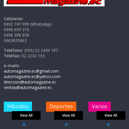
Celulares:
0992 747 999 (WhatsApp)
0996 999 373
0996 388 858
0963635863
Teléfono
: (593) 02 2439 187
Telefax:
02 2242 133
e-mails:
automagazine.ec@gmail.com
automagazine.ec@yahoo.com
direccion@automagazine.ec
ventas@automagazine.ec
Híbridos
Deportes
Varios
View All
View All
View All