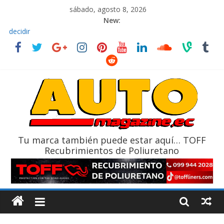
sábado, agosto 8, 2026
New:
El costo de tener un vehículo gana protagonismo a la hora de
decidir
Ultima película ‘Spider‑Man: Brand New Day’ pone en escena a
BMW
¿Qué puede pasar con tu vehículo si permanece varios días sin
usar?
La Vuelta al Ecuador 2026, edición 47ª, recorre 7 provincias en 8
días
La FEDAK recibe 12 Sinotruk Bolden para cubrir las rutas de La
Vuelta
Tu marca también puede estar aquí… TOFF
Recubrimientos de Poliuretano