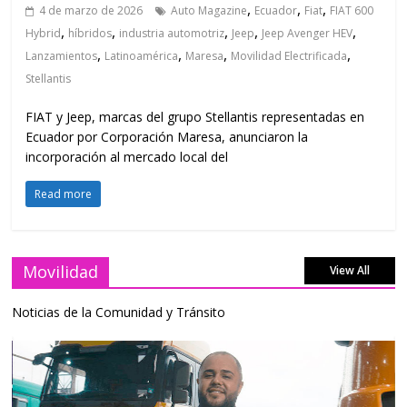
,
,
,
4 de marzo de 2026
Auto Magazine
Ecuador
Fiat
FIAT 600
,
,
,
,
,
Hybrid
híbridos
industria automotriz
Jeep
Jeep Avenger HEV
,
,
,
,
Lanzamientos
Latinoamérica
Maresa
Movilidad Electrificada
Stellantis
FIAT y Jeep, marcas del grupo Stellantis representadas en
Ecuador por Corporación Maresa, anunciaron la
incorporación al mercado local del
Read more
Movilidad
View All
Noticias de la Comunidad y Tránsito