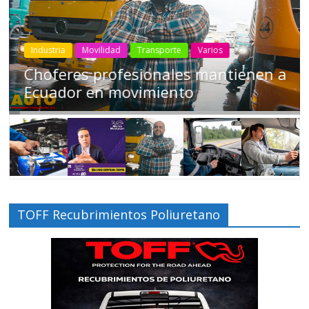
Industria
Movilidad
Transporte
Varios
Choferes profesionales mantienen a
Ecuador en movimiento
TOFF Recubrimientos Poliuretano