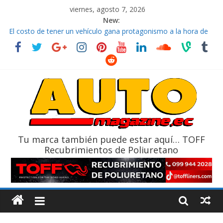
viernes, agosto 7, 2026
New:
El costo de tener un vehículo gana protagonismo a la hora de
decidir
Ultima película ‘Spider‑Man: Brand New Day’ pone en escena a
BMW
¿Qué puede pasar con tu vehículo si permanece varios días sin
usar?
La Vuelta al Ecuador 2026, edición 47ª, recorre 7 provincias en 8
días
La FEDAK recibe 12 Sinotruk Bolden para cubrir las rutas de La
Vuelta
Tu marca también puede estar aquí… TOFF
Recubrimientos de Poliuretano